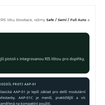
 RIS lištu, blowback, režimy
Safe / Semi / Full Auto
a
í pistoli s integrovanou RIS lištou pro doplňky,
ROZDÍL PROTI AAP-01
Klasická AAP-01 je lepší základ pro delší modulární
přestavby. AAP-01C je menší, praktičtější a víc
zaměřená na kompaktní použití.