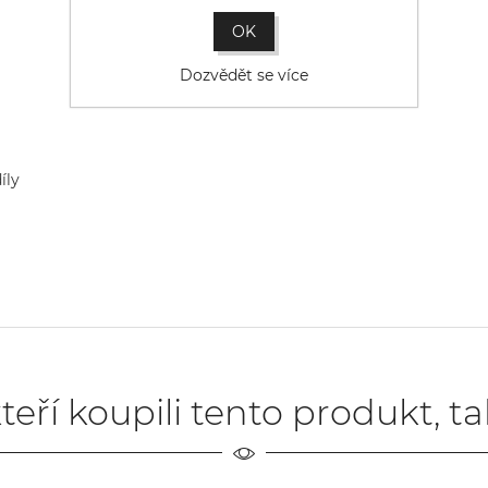
OK
Dozvědět se více
íly
teří koupili tento produkt, t