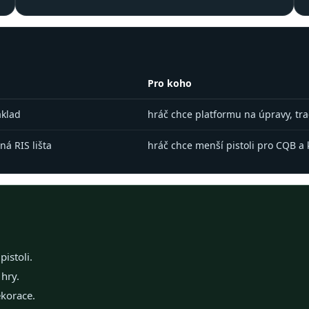
Pro koho
áklad
hráč chce platformu na úpravy, tr
ná RIS lišta
hráč chce menší pistoli pro CQB a
istoli.
hry.
korace.