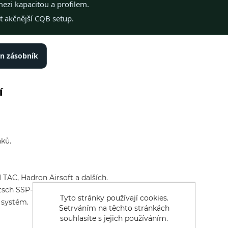
zi kapacitou a profilem.
 akčnější CQB setup.
n zásobník
í
ků.
TAC, Hadron Airsoft a dalších.
tsch SSP-18 a s HPA adaptéry pro zásobníky M4.
Tyto stránky používají cookies.
p systém.
Setrváním na těchto stránkách
souhlasíte s jejich používáním.