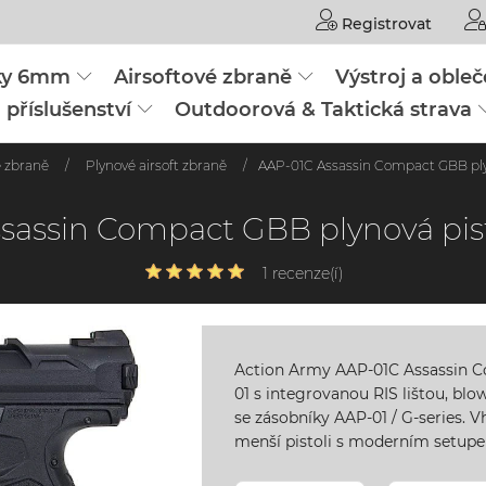
Registrovat
čky 6mm
Airsoftové zbraně
Výstroj a obleč
 příslušenství
Outdoorová & Taktická strava
é zbraně
/
Plynové airsoft zbraně
/
AAP-01C Assassin Compact GBB plyn
sassin Compact GBB plynová pist
1 recenze(í)
Action Army AAP-01C Assassin Co
01 s integrovanou RIS lištou, bl
se zásobníky AAP-01 / G-series. V
menší pistoli s moderním setup