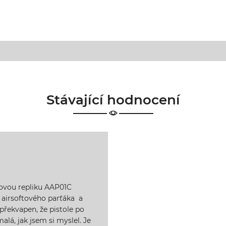
Stávající hodnocení
tovou repliku AAP01C
airsoftového parťáka a
 překvapen, že pistole po
alá, jak jsem si myslel. Je