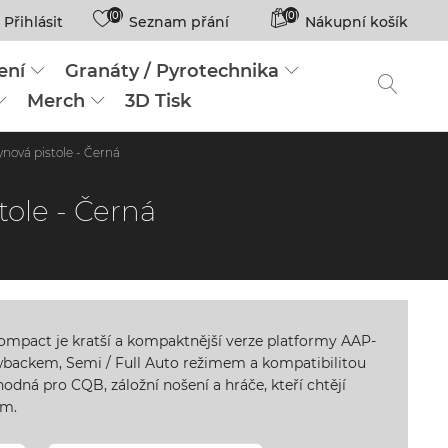
(0)
(0)
Přihlásit
Seznam přání
Nákupní košík
ení
Granáty / Pyrotechnika
Merch
3D Tisk
ová pistole - Černá
ole - Černá
mpact je kratší a kompaktnější verze platformy AAP-
owbackem, Semi / Full Auto režimem a kompatibilitou
hodná pro CQB, záložní nošení a hráče, kteří chtějí
em.