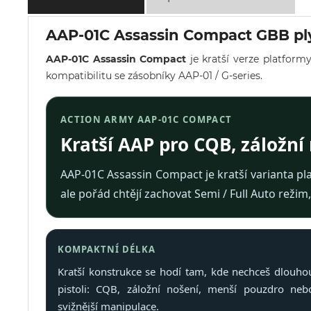
AAP-01C Assassin Compact GBB ply
AAP-01C Assassin Compact
je kratší verze platfor
kompatibilitu se zásobníky AAP-01 / G-series.
ACTION ARMY AAP-01C COMPACT
Kratší AAP pro CQB, záložní
AAP-01C Assassin Compact je kratší varianta pla
ale pořád chtějí zachovat Semi / Full Auto režim
KOMPAKTNÍ DÉLKA
Kratší konstrukce se hodí tam, kde nechceš dlouho
pistoli: CQB, záložní nošení, menší pouzdro neb
svižnější manipulace.