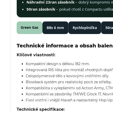
Náhradní 23ran zásobník
– dobrý kompromis me
50ran zásobník
– pokud chceš z Compactu udělat
Green Gas
BBs 6 mm
Rychloplnička
50ra
Technické informace a obsah balen
Klíčové vlastnosti:
Kompaktní design s délkou 182 mm.
Integrovaná RIS lišta pro montáž vhodných doplň
Celopolymerové tělo s kovovými vnitřními díly.
Blowback systém pro realistický pocit ze střelby.
Kompatibilita s vylepšeními od Action Army, CTM 
Kompatibilní se zásobníky TM/WE Glock 17, Novri
Fixní vnitřní i vnější hlaveň a nastavitelný Hop-U
Technické specifikace: