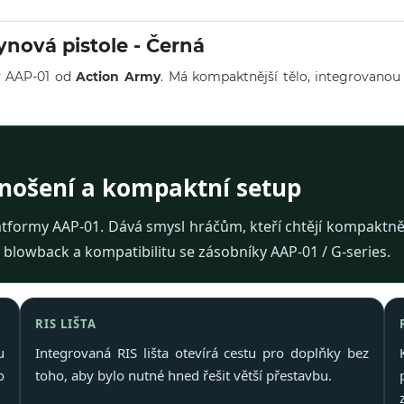
nová pistole - Černá
my AAP-01 od
Action Army
. Má kompaktnější tělo, integrovanou
 nošení a kompaktní setup
tformy AAP-01. Dává smysl hráčům, kteří chtějí kompaktnějš
, blowback a kompatibilitu se zásobníky AAP-01 / G-series.
RIS LIŠTA
u
Integrovaná RIS lišta otevírá cestu pro doplňky bez
o
toho, aby bylo nutné hned řešit větší přestavbu.