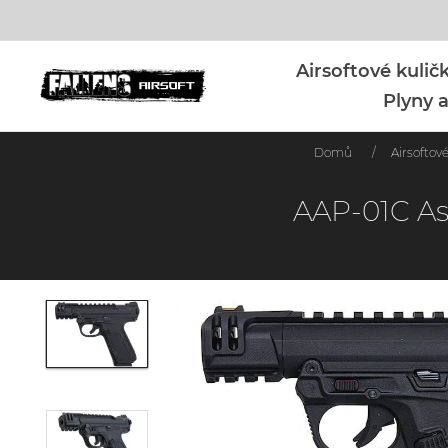
Airsoftové kuli
Plyny a
Domů
/
Airsoftov
AAP-01C As