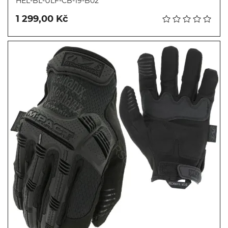
HEL-BL-ULF-CB-19-B02
1 299,00 Kč