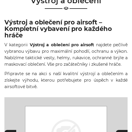
Výstroj a oblečení
& Taktická
strava
Výstroj a oblečení pro airsoft –
Merch
Kompletní vybavení pro každého
hráče
3D
Tisk
V kategorii
Výstroj a oblečení pro airsoft
najdete pečlivě
vybranou výbavu pro maximální pohodlí, ochranu a výkon.
Nabízíme taktické vesty, helmy, rukavice, ochranné brýle a
maskovací oblečení. Vše pro začátečníky i zkušené hráče.
Připravte se na akci s naší kvalitní výstrojí a oblečením a
získejte výhodu, kterou potřebujete pro úspěch v každé
airsoftové bitvě.