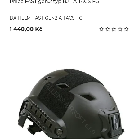
Přilba FAST gen.2 typ BJ - A-TACS FG
Koupit
DA-HELM-FAST-GEN2-A-TACS-FG
1 440,00 Kč