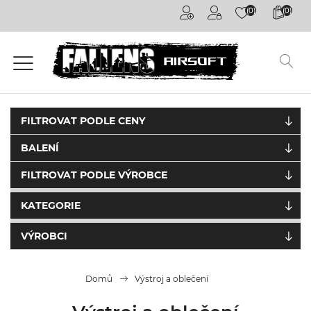
(0)
(0)
Airsoftové
kuličky
6mm
Airsoftové
zbraně
FILTROVAT PODLE CENY
BALENÍ
Výstroj
a
FILTROVAT PODLE VÝROBCE
oblečení
KATEGORIE
Granáty /
Pyrotechnika
VÝROBCI
Plyny a
příslušenství
Domů
Výstroj a oblečení
Outdoorová