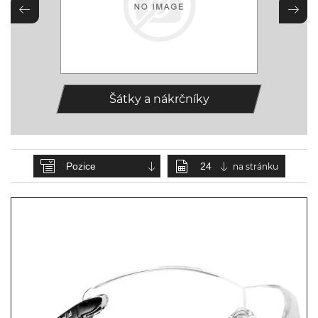
Šátky a nákrčníky
na stránku