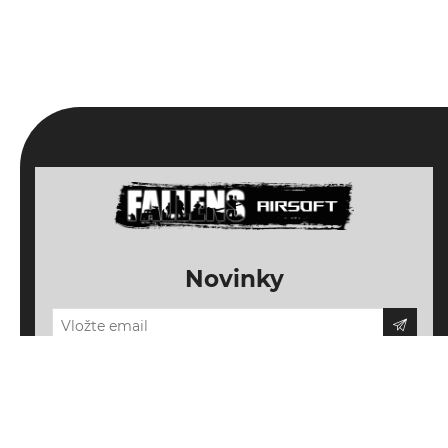
Novinky
Odebírat
Odhlásit
Důležité informace