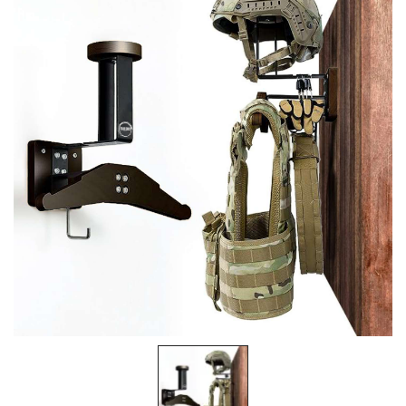
& Taktická
strava
Merch
3D
Tisk