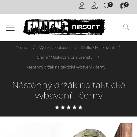
(0)
(0)
Airsoftové
kuličky
6mm
Airsoftové
Domů
/
Výstroj a oblečení
/
Ghillie / Maskování
/
zbraně
Ghillie / Maskování příslušenství
/
Výstroj
Nástěnný držák na taktické vybavení - černý
a
oblečení
Nástěnný držák na taktické
vybavení - černý
Granáty /
Pyrotechnika
Plyny a
příslušenství
Outdoorová