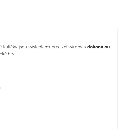
vé kuličky jsou výsledkem precizní výroby s
dokonalou
ické hry.
i.