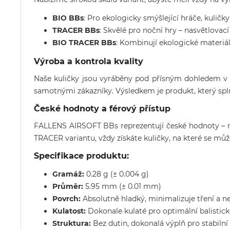
BIO BBs
: Pro ekologicky smýšlející hráče, kuličky
TRACER BBs
: Skvělé pro noční hry – nasvětlovací 
BIO TRACER BBs
: Kombinují ekologické materiály
Výroba a kontrola kvality
Naše kuličky jsou vyráběny pod přísným dohledem v
samotnými zákazníky. Výsledkem je produkt, který splň
České hodnoty a férový přístup
FALLENS AIRSOFT BBs reprezentují české hodnoty – ma
TRACER variantu, vždy získáte kuličky, na které se mů
Specifikace produktu:
Gramáž:
0.28 g (± 0.004 g)
Průměr:
5.95 mm (± 0.01 mm)
Povrch:
Absolutně hladký, minimalizuje tření a ne
Kulatost:
Dokonale kulaté pro optimální balistick
Struktura:
Bez dutin, dokonalá výplň pro stabilní 