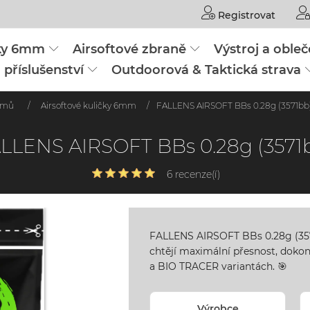
Registrovat
čky 6mm
Airsoftové zbraně
Výstroj a obleč
 příslušenství
Outdoorová & Taktická strava
omů
/
Airsoftové kuličky 6mm
/
FALLENS AIRSOFT BBs 0.28g (3571bb
LLENS AIRSOFT BBs 0.28g (3571
6 recenze(í)
FALLENS AIRSOFT BBs 0.28g (3571b
chtějí maximální přesnost, dokon
a BIO TRACER variantách. 🎯
Výrobce