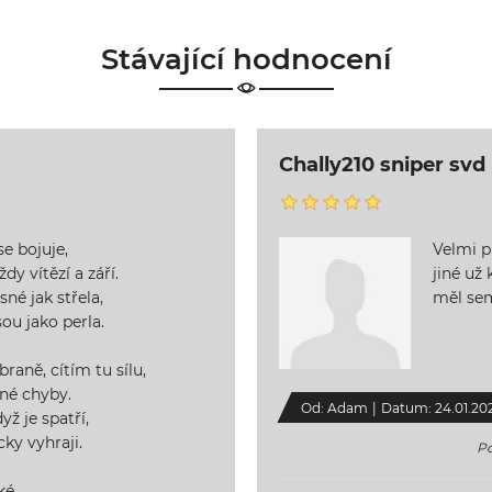
Stávající hodnocení
Chally210 sniper svd
se bojuje,
Velmi p
dy vítězí a září.
jiné už
sné jak střela,
měl se
ou jako perla.
raně, cítím tu sílu,
diné chyby.
Od:
Adam
|
Datum:
24.01.20
yž je spatří,
cky vyhraji.
Po
ké,