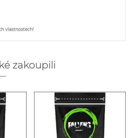
ých vlastnostech!
aké zakoupili