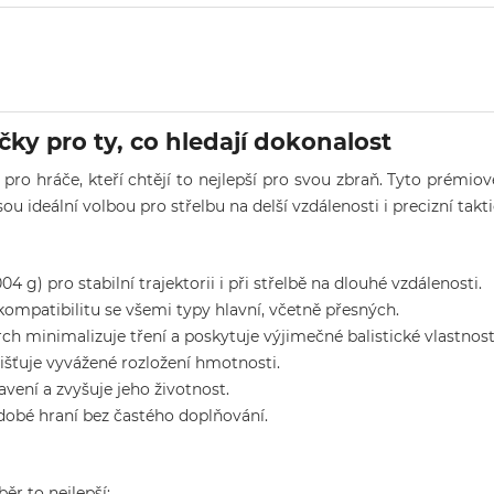
ky pro ty, co hledají dokonalost
pro hráče, kteří chtějí to nejlepší pro svou zbraň. Tyto prémio
Jsou ideální volbou pro střelbu na delší vzdálenosti i precizní takt
 g) pro stabilní trajektorii i při střelbě na dlouhé vzdálenosti.
kompatibilitu se všemi typy hlavní, včetně přesných.
h minimalizuje tření a poskytuje výjimečné balistické vlastnost
jišťuje vyvážené rozložení hmotnosti.
avení a zvyšuje jeho životnost.
dobé hraní bez častého doplňování.
ěr to nejlepší: