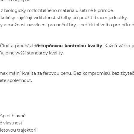
 z biologicky rozložitelného materiálu šetrné k přírodě.
kuličky zajišťují viditelnost střelby při použití tracer jednotky.
 a možnost nasvícení pro noční hry – perfektní volba pro přírodu
 Číně a prochází
třístupňovou kontrolou kvality
. Každá várka j
uje nejvyšší standardy kvality.
ximální kvalita za férovou cenu. Bez kompromisů, bez zbytečn
žete spolehnout.
špiní hlavně
é vlastnosti
letovou trajektorii