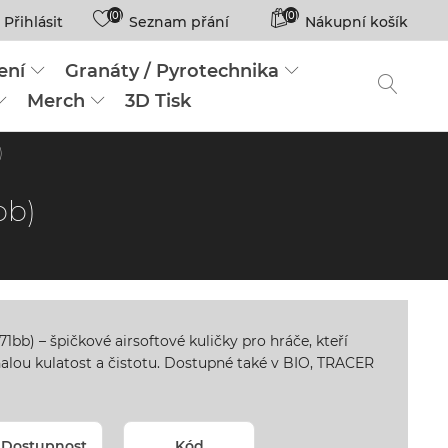
(0)
(0)
Přihlásit
Seznam přání
Nákupní košík
ení
Granáty / Pyrotechnika
Merch
3D Tisk
)
bb)
b) – špičkové airsoftové kuličky pro hráče, kteří
alou kulatost a čistotu. Dostupné také v BIO, TRACER
Dostupnost
Kód