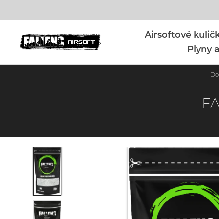
Airsoftové kuli
Plyny a
D
FA