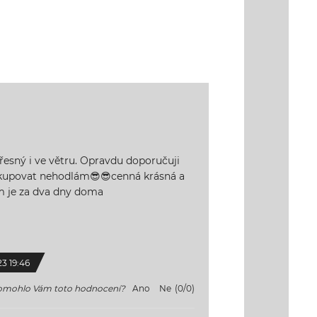
řesný i ve větru. Opravdu doporučuji
 kupovat nehodlám😎😎cenná krásná a
m je za dva dny doma
23 19:46
mohlo Vám toto hodnocení?
Ano
Ne
(
0
/
0
)