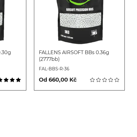
.30g
FALLENS AIRSOFT BBs 0.36g
(2777bb)
Koupit
FAL-BBS-R-36
Od 660,00 Kč