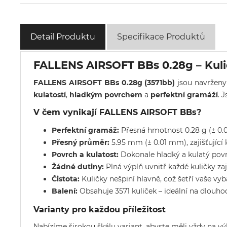
Detail Produktu
Specifikace Produktů
FALLENS AIRSOFT BBs 0.28g – Kulič
FALLENS AIRSOFT BBs 0.28g (3571bb)
jsou navrženy 
kulatostí
,
hladkým povrchem
a
perfektní gramáží
. 
V čem vynikají FALLENS AIRSOFT BBs?
Perfektní gramáž:
Přesná hmotnost 0.28 g (± 0.004
Přesný průměr:
5.95 mm (± 0.01 mm), zajišťující 
Povrch a kulatost:
Dokonale hladký a kulatý povrc
Žádné dutiny:
Plná výplň uvnitř každé kuličky za
Čistota:
Kuličky nešpiní hlavně, což šetří vaše vyb
Balení:
Obsahuje 3571 kuliček – ideální na dlouho
Varianty pro každou příležitost
Nabízíme širokou škálu variant, abyste měli vždy na výb