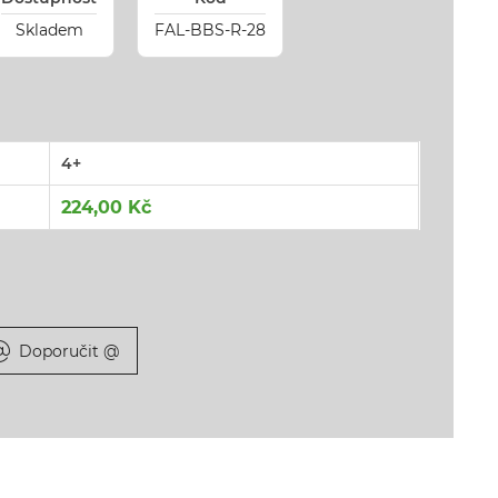
Skladem
FAL-BBS-R-28
4+
224,00 Kč
Doporučit @