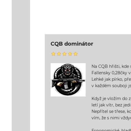
CQB dominátor
Na CQB hřišti, kde 
Fallensky 0,28čky vž
Lehké jak pírko, pře
v každém souboji js
Když je vložím do zb
letí jak vítr, bez je
Nepřítel se třese, kd
vím, že s nimi vždy
Ergonomické, hlad