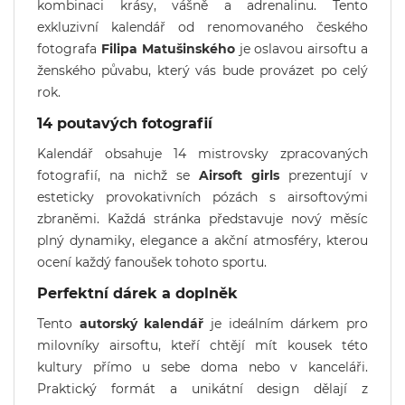
kombinaci krásy, vášně a adrenalinu. Tento
exkluzivní kalendář od renomovaného českého
fotografa
Filipa Matušinského
je oslavou airsoftu a
ženského půvabu, který vás bude provázet po celý
rok.
14 poutavých fotografií
Kalendář obsahuje 14 mistrovsky zpracovaných
fotografií, na nichž se
Airsoft girls
prezentují v
esteticky provokativních pózách s airsoftovými
zbraněmi. Každá stránka představuje nový měsíc
plný dynamiky, elegance a akční atmosféry, kterou
ocení každý fanoušek tohoto sportu.
Perfektní dárek a doplněk
Tento
autorský kalendář
je ideálním dárkem pro
milovníky airsoftu, kteří chtějí mít kousek této
kultury přímo u sebe doma nebo v kanceláři.
Praktický formát a unikátní design dělají z