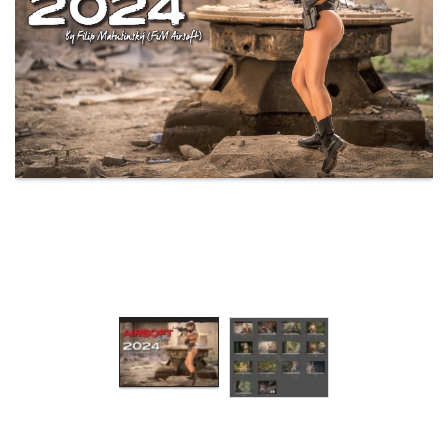
& Taktická
strava
Merch
3D
Tisk