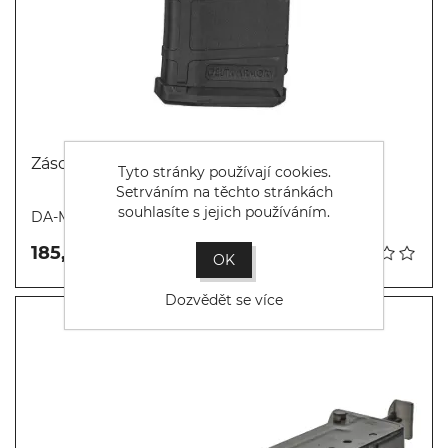
Zásobník DMAG pro M4/M16 - 120BB - Černý
Tyto stránky používají cookies.
Setrváním na těchto stránkách
Koupit
souhlasíte s jejich používáním.
DA-M4-DMAG-T-120BB-BLK
185,00 Kč
OK
Dozvědět se více