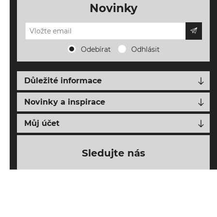
Novinky
Odebírat
Odhlásit
Důležité informace
Doprava, platba a vrácení
Novinky a inspirace
Napište nám
Nové produkty
Můj účet
O FALLENS AIRSOFT
Blog o airsoftu
Můj účet
Obchodní podmínky
Sledujte nás
Novinky z FALLENS AIRSOFT
Moje objednávky
Ochrana osobních údajů
Seznam přání
Mapa webu
Nákupní košík
Adresy