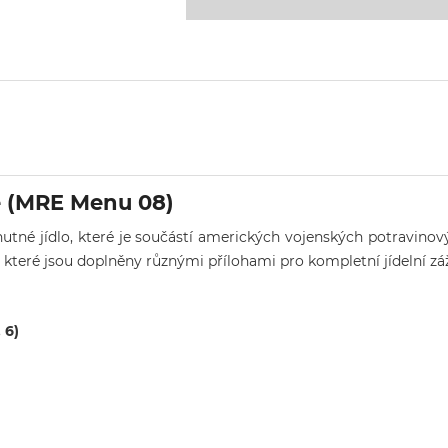
e (MRE Menu 08)
hutné jídlo, které je součástí amerických vojenských potravino
které jsou doplněny různými přílohami pro kompletní jídelní záž
, 6)