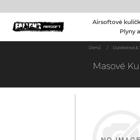
Airsoftové kuli
Plyny a
Domů
/
Outdoorová & T
Masové Ku