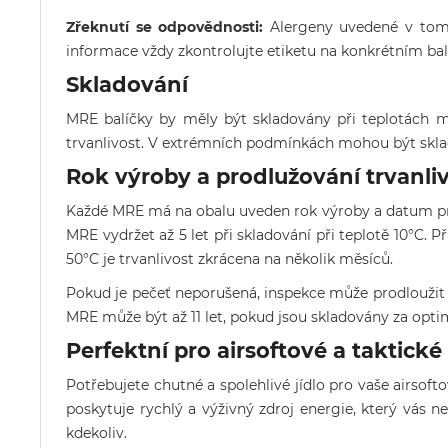
Zřeknutí se odpovědnosti:
Alergeny uvedené v tomt
informace vždy zkontrolujte etiketu na konkrétním bal
Skladování
MRE balíčky by měly být skladovány při teplotách 
trvanlivost. V extrémních podmínkách mohou být sklado
Rok výroby a prodlužování trvanliv
Každé MRE má na obalu uveden rok výroby a datum prvn
MRE vydržet až 5 let při skladování při teplotě 10°C. Př
50°C je trvanlivost zkrácena na několik měsíců.
Pokud je pečeť neporušená, inspekce může prodloužit 
MRE může být až 11 let, pokud jsou skladovány za opt
Perfektní pro airsoftové a taktick
Potřebujete chutné a spolehlivé jídlo pro vaše airsof
poskytuje rychlý a výživný zdroj energie, který vás ne
kdekoliv.