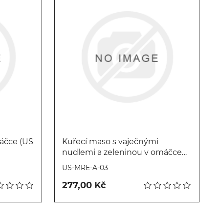
áčce (US
Kuřecí maso s vaječnými
nudlemi a zeleninou v omáčce
Koupit
(US MRE Menu 03)
US-MRE-A-03
277,00 Kč