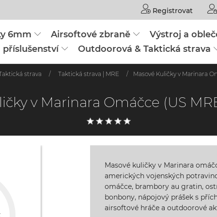
Registrovat
čky 6mm
Airsoftové zbraně
Výstroj a obleč
 příslušenství
Outdoorová & Taktická strava
aktická strava
/
Taktická strava | MRE
/
Masové Kuličky v Marinara 
ličky v Marinara Omáčce (US MR
Masové kuličky v Marinara omáčc
amerických vojenských potravin
omáčce, brambory au gratin, ost
bonbony, nápojový prášek s příchu
airsoftové hráče a outdoorové akt