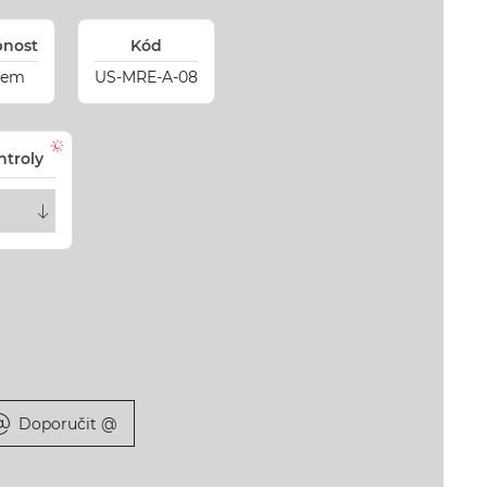
pnost
Kód
dem
US-MRE-A-08
ntroly
Doporučit @