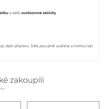
istiku
a další
outdoorové aktivity
.
jí další přípravu. Jídla jsou plně uvařena a mohou být
aké zakoupili