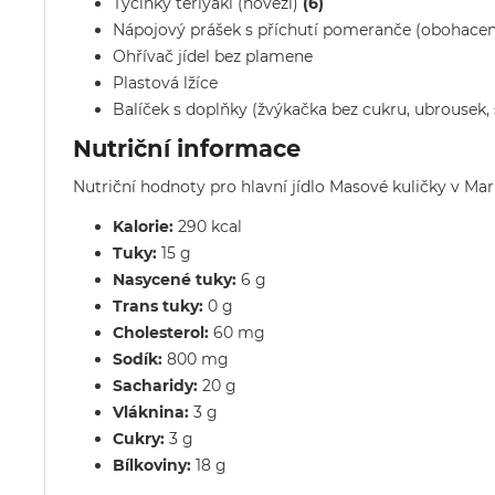
Tyčinky teriyaki (hovězí)
(6)
Nápojový prášek s příchutí pomeranče (obohacený
Ohřívač jídel bez plamene
Plastová lžíce
Balíček s doplňky (žvýkačka bez cukru, ubrousek, s
Nutriční informace
Nutriční hodnoty pro hlavní jídlo Masové kuličky v Ma
Kalorie:
290 kcal
Tuky:
15 g
Nasycené tuky:
6 g
Trans tuky:
0 g
Cholesterol:
60 mg
Sodík:
800 mg
Sacharidy:
20 g
Vláknina:
3 g
Cukry:
3 g
Bílkoviny:
18 g