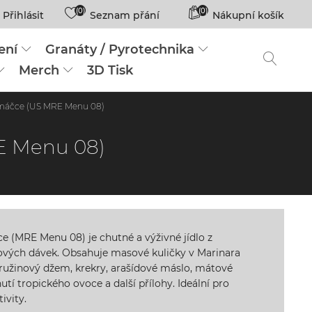
(0)
(0)
Přihlásit
Seznam přání
Nákupní košík
ení
Granáty / Pyrotechnika
Merch
3D Tisk
Omáčce (US MRE Menu 08)
E Menu 08)
e (MRE Menu 08) je chutné a výživné jídlo z
ových dávek. Obsahuje masové kuličky v Marinara
ružinový džem, krekry, arašídové máslo, mátové
tí tropického ovoce a další přílohy. Ideální pro
ivity.