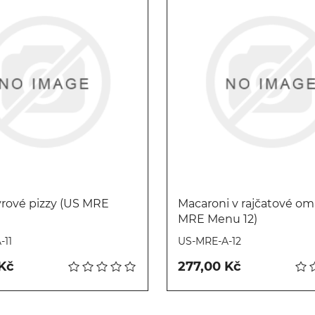
ýrové pizzy (US MRE
Macaroni v rajčatové om
MRE Menu 12)
Koupit
Koupit
-11
US-MRE-A-12
 Kč
277,00 Kč