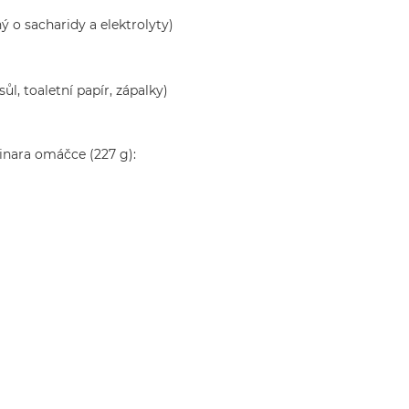
 o sacharidy a elektrolyty)
ůl, toaletní papír, zápalky)
rinara omáčce (227 g):