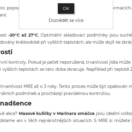
o popisu jsou založeny na aktuálně dostupných informacích.
OK
ení.
Dozvědět se více
mezi
-20°C až 27°C
. Optimální skladovací podmínky jsou suché 
vány krátkodobě při vyšších teplotách, ale může dojít ke zkráce
osti
í kontroly. Pokud je pečeť neporušená, trvanlivost jídla můž
i vyšších teplotách se tato doba zkracuje. Například při teplotě 
trvanlivost MRE až o 3 roky. Tento proces může být opakován m
imálních podmínek a procházejí pravidelnou kontrolou.
é nadšence
tové akce?
Masové kuličky v Marinara omáčce
jsou ideální volbo
zklame ani v těch nejnáročnějších situacích. S MRE si můžete být