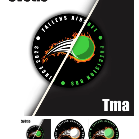
& Taktická
strava
Merch
3D
Tisk