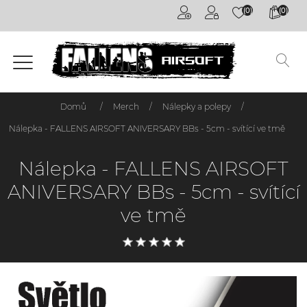
(0)
(0)
Airsoftové
kuličky
6mm
Airsoftové
Domů
/
Merch
/
Nálepky a polepy
/
zbraně
Nálepka - FALLENS AIRSOFT ANIVERSARY BBs - 5cm - svítící ve tmě
Výstroj
Nálepka - FALLENS AIRSOFT
a
oblečení
ANIVERSARY BBs - 5cm - svítící
ve tmě
Granáty /
Pyrotechnika
Plyny a
příslušenství
Outdoorová