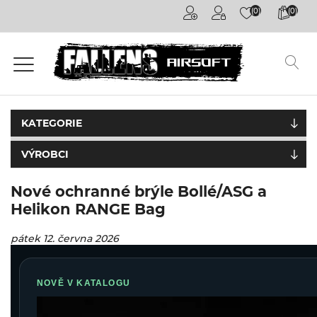
(0)
(0)
Airsoftové
kuličky
6mm
Airsoftové
zbraně
KATEGORIE
VÝROBCI
Výstroj
a
oblečení
Nové ochranné brýle Bollé/ASG a
Helikon RANGE Bag
Granáty /
Pyrotechnika
pátek 12. června 2026
Plyny a
příslušenství
NOVĚ V KATALOGU
Outdoorová