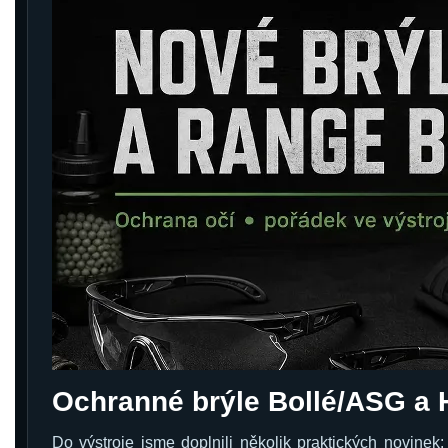
& Taktická
strava
Merch
3D
Tisk
Ochranné brýle Bollé/ASG a
Do výstroje jsme doplnili několik praktických novinek: