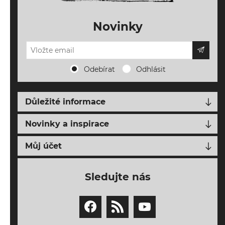
Novinky
Odebírat
Odhlásit
Důležité informace
Doprava, platba a vrácení
Novinky a inspirace
Napište nám
Nové produkty
Můj účet
O FALLENS AIRSOFT
Blog o airsoftu
Můj účet
Obchodní podmínky
Sledujte nás
Novinky z FALLENS AIRSOFT
Moje objednávky
Ochrana osobních údajů
Seznam přání
Mapa webu
Nákupní košík