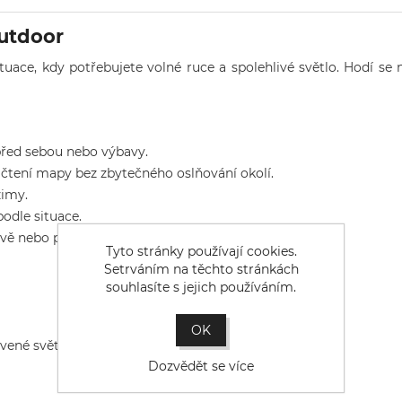
outdoor
ce, kdy potřebujete volné ruce a spolehlivé světlo. Hodí se na
před sebou nebo výbavy.
a čtení mapy bez zbytečného oslňování okolí.
žimy.
odle situace.
vě nebo přes lehčí výstroj.
Tyto stránky používají cookies.
Setrváním na těchto stránkách
souhlasíte s jejich používáním.
OK
rvené světlo
Dozvědět se více