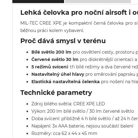
Lehká čelovka pro noční airsoft i 
MIL-TEC CREE XPE je kompaktní černá čelovka pro situa
běžnou práci kolem vybavení.
Proč dává smysl v terénu
Bílé světlo 200 lm
pro osvětlení cesty, prostoru 
Červené světlo 30 lm
pro diskrétnější orientaci 
5 režimů svícení
: tři bílé režimy a dva červené re
Nastavitelný úhel hlavy
pro směrování paprsku p
Elastická nastavitelná čelenka
pro nošení na hla
Technické parametry
Zdroj bílého světla: CREE XPE LED
Výkon: 200 lm bílé světlo / 30 lm červené světlo
Doba svícení: přibližně 4 h bílé světlo / až 24 h če
Napájení: 3x AAA baterie, nejsou součástí balení
Rozměry: cca 62 x 44 x 45 mm