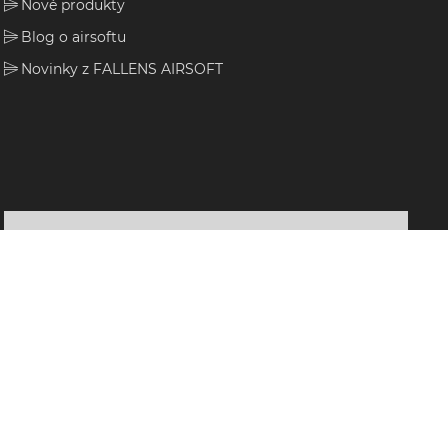
Nové produkty
Blog o airsoftu
Novinky z FALLENS AIRSOFT
Sledujte nás