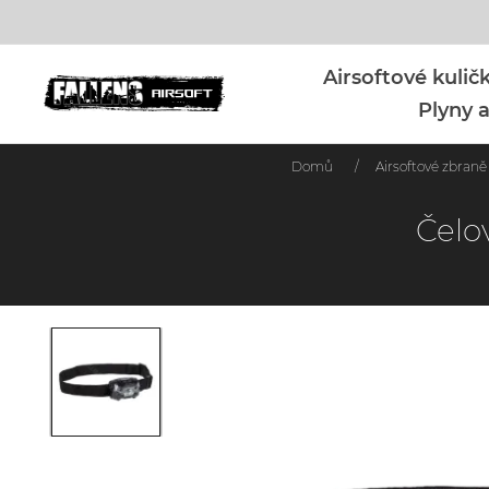
Airsoftové kuli
Plyny a
Domů
/
Airsoftové zbraně
Čelo