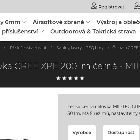
Registrovat
čky 6mm
Airsoftové zbraně
Výstroj a obleč
 příslušenství
Outdoorová & Taktická strava
/
Příslušenství zbraní
/
Svítilny, lasery a PEQ boxy
/
Čelovka CREE 
vka CREE XPE 200 lm černá - MI
Lehká černá čelovka MIL-TEC CR
30 lm. Má 5 režimů, nastavitelný 
Výrobce
Dostupnost