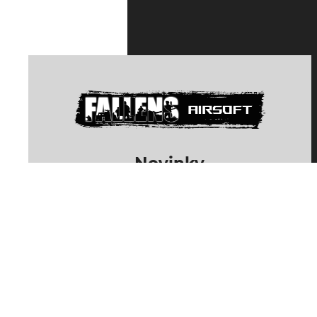
Novinky
Odebírat
Odhlásit