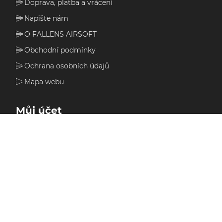
Doprava, platba a vrácení
Napište nám
O FALLENS AIRSOFT
Obchodní podmínky
Ochrana osobních údajů
Mapa webu
Můj účet
Můj účet
Moje objednávky
Seznam přání
Nákupní košík
Adresy
Zůstatek dárkové karty