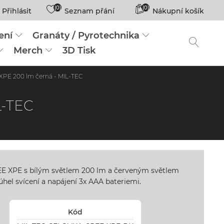
(0)
(0)
Přihlásit
Seznam přání
Nákupní košík
ení
Granáty / Pyrotechnika
Merch
3D Tisk
XPE 200 lm černá - MIL-TEC
L-TEC
EE XPE s bílým světlem 200 lm a červeným světlem
úhel svícení a napájení 3x AAA bateriemi.
Kód