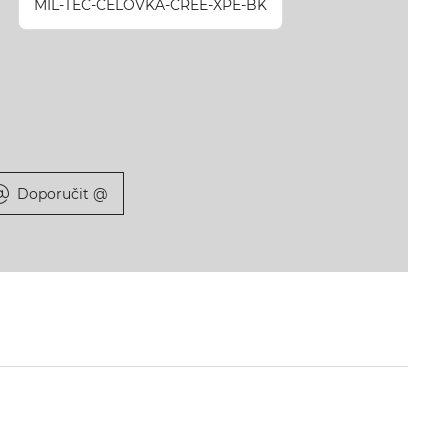
MIL-TEC-CELOVKA-CREE-XPE-BK
Doporučit @