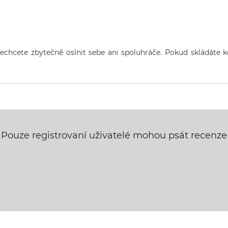
nechcete zbytečně oslnit sebe ani spoluhráče. Pokud skládáte
Pouze registrovaní uživatelé mohou psát recenze