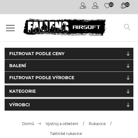
(0)
(0)
Airsoftové
kuličky
6mm
Airsoftové
zbraně
FILTROVAT PODLE CENY
BALENÍ
Výstroj
a
FILTROVAT PODLE VÝROBCE
oblečení
KATEGORIE
Granáty /
Pyrotechnika
VÝROBCI
Plyny a
příslušenství
Domů
Výstroj a oblečení
/
Rukavice
/
Taktické rukavice
Outdoorová