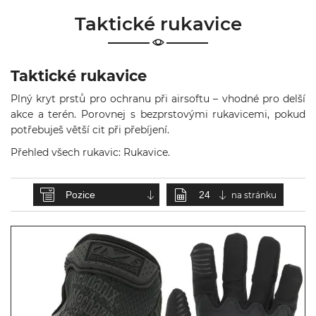
& Taktická
Taktické rukavice
strava
Merch
Taktické rukavice
3D
Plný kryt prstů pro ochranu při airsoftu – vhodné pro delší
Tisk
akce a terén. Porovnej s
bezprstovými rukavicemi
, pokud
potřebuješ větší cit při přebíjení.
Přehled všech rukavic:
Rukavice
.
na stránku