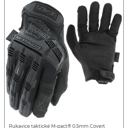
Rukavice taktické M-pact® 0.5mm Covert