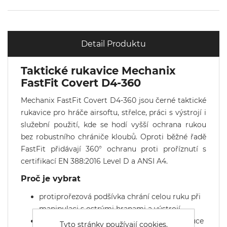
Detail Produktu
Taktické rukavice Mechanix
FastFit Covert D4-360
Mechanix FastFit Covert D4-360 jsou černé taktické
rukavice pro hráče airsoftu, střelce, práci s výstrojí i
služební použití, kde se hodí vyšší ochrana rukou
bez robustního chrániče kloubů. Oproti běžné řadě
FastFit přidávají 360° ochranu proti proříznutí s
certifikací EN 388:2016 Level D a ANSI A4.
Proč je vybrat
protiprořezová podšívka chrání celou ruku při
manipulaci s ostrými hranami a výstrojí,
prodyšný TrekDry materiál pomáhá držet ruce
Tyto stránky používají cookies.