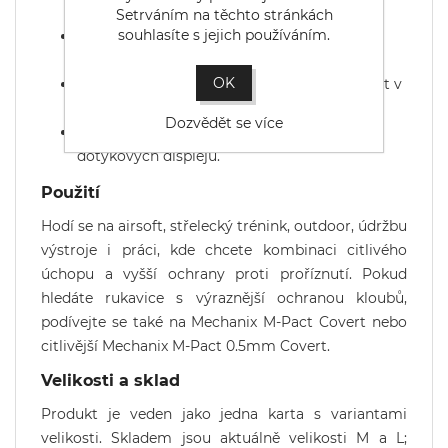
v komfortu,
Setrváním na těchto stránkách
souhlasíte s jejich používáním.
strečová manžeta FastFit umožňuje rychlé
nasazení bez suchého zipu,
OK
zesílený palec a ukazováček zvyšují životnost v
namáhaných místech,
Dozvědět se více
syntetická dlaň podporuje ovládání
dotykových displejů.
Použití
Hodí se na airsoft, střelecký trénink, outdoor, údržbu
výstroje i práci, kde chcete kombinaci citlivého
úchopu a vyšší ochrany proti proříznutí. Pokud
hledáte rukavice s výraznější ochranou kloubů,
podívejte se také na
Mechanix M-Pact Covert
nebo
citlivější
Mechanix M-Pact 0.5mm Covert
.
Velikosti a sklad
Produkt je veden jako jedna karta s variantami
velikosti. Skladem jsou aktuálně velikosti M a L;