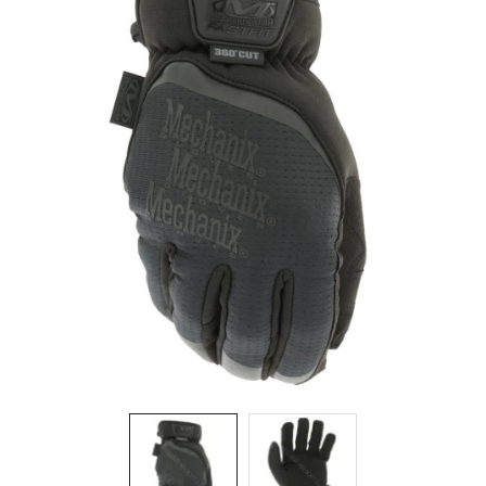
& Taktická
strava
Merch
3D
Tisk