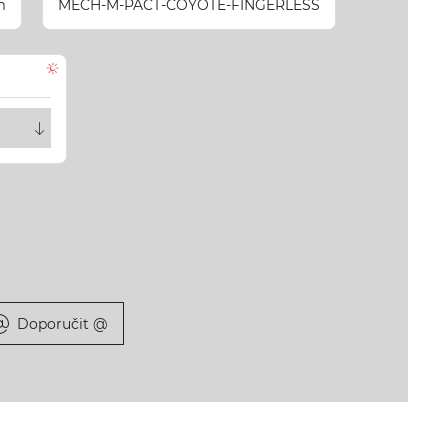
m
MECH-M-PACT-COYOTE-FINGERLESS
Doporučit @