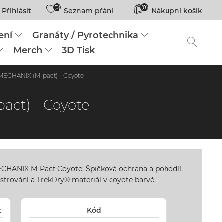
(0)
(0)
Přihlásit
Seznam přání
Nákupní košík
ení
Granáty / Pyrotechnika
Merch
3D Tisk
 MECHANIX (M-pact) - Coyote
act) - Coyote
ECHANIX M-Pact Coyote: Špičková ochrana a pohodlí.
trování a TrekDry® materiál v coyote barvě.
t
Kód