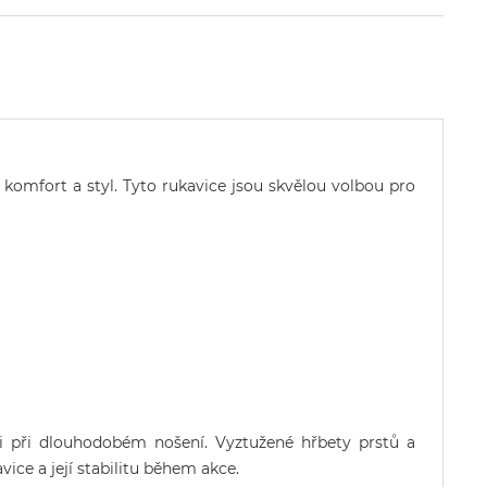
 komfort a styl. Tyto rukavice jsou skvělou volbou pro
i při dlouhodobém nošení. Vyztužené hřbety prstů a
ice a její stabilitu během akce.