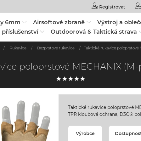
Registrovat
čky 6mm
Airsoftové zbraně
Výstroj a obleč
 příslušenství
Outdoorová & Taktická strava
/
Rukavice
/
Bezprstové rukavice
/
Taktické rukavice poloprstové
avice poloprstové MECHANIX (M-p
Taktické rukavice poloprstové M
TPR kloubová ochrana, D3O® pols
Výrobce
Dostupnos