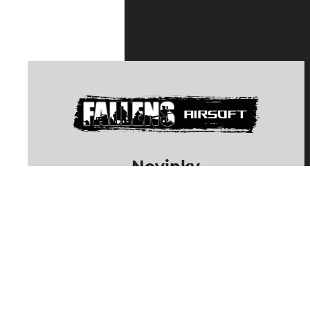
Novinky
Odebírat
Odhlásit