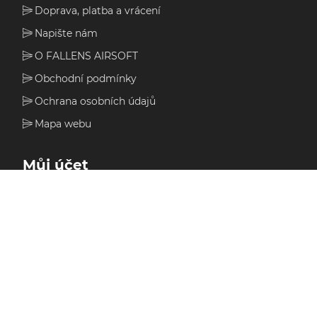
Doprava, platba a vrácení
Napište nám
O FALLENS AIRSOFT
Obchodní podmínky
Ochrana osobních údajů
Mapa webu
Můj účet
Můj účet
Moje objednávky
Seznam přání
Nákupní košík
Adresy
Zůstatek dárkové karty