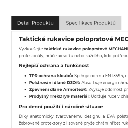
Detail Produktu
Specifikace Produktů
Taktické rukavice poloprstové M
Vyzkoušejte
taktické rukavice poloprstové MECHAN
profesionály, hráče airsoftu nebo každého, kdo potře
Nejlepší ochrana a funkčnost
TPR ochrana kloubů:
Splňuje normu EN 13594, ch
Polstrování dlaně D3O®:
Absorbuje energii náraz
Zpevnění dlaně Armortex®:
Zvyšuje odolnost pro
Prodyšný TrekDry® materiál:
Udržuje ruce v chlad
Pro denní použití i náročné situace
Díky anatomicky tvarovanému designu a EVA polstro
žebrované protektory z lisované pryže chrání hřbet ruky