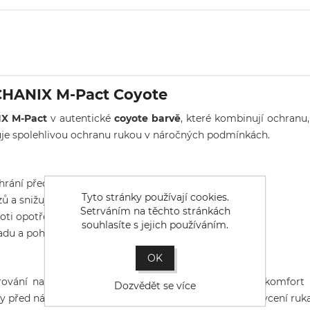
ECHANIX M-Pact Coyote
IX M-Pact
v autentické
coyote barvě
, které kombinují ochranu,
buje spolehlivou ochranu rukou v náročných podmínkách.
rání před nárazy a poraněními.
Tyto stránky používají cookies.
ů a snižuje únavu při dlouhém používání.
Setrváním na těchto stránkách
ti opotřebení a zajišťuje spolehlivý úchop.
souhlasíte s jejich používáním.
u a pohodlí i při intenzivní aktivitě.
OK
vání na dlaních tyto rukavice poskytují maximální komfort 
Dozvědět se více
 před nárazy. Suchý zip na zápěstí zajišťuje pevné uchycení rukav