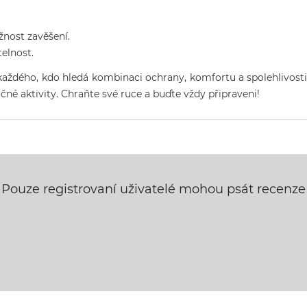
nost zavěšení.
elnost.
každého, kdo hledá kombinaci ochrany, komfortu a spolehlivosti
očné aktivity. Chraňte své ruce a buďte vždy připraveni!
Pouze registrovaní uživatelé mohou psát recenze