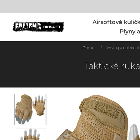
Airsoftové kuli
Plyny a
Domů
/
Výstroj a oblečení
Taktické ruk