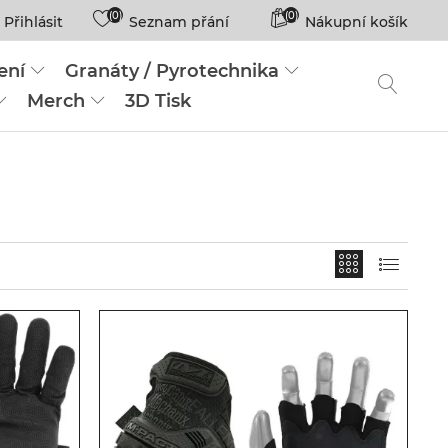
(0)
(0)
Přihlásit
Seznam přání
Nákupní košík
ení
Granáty / Pyrotechnika
Merch
3D Tisk