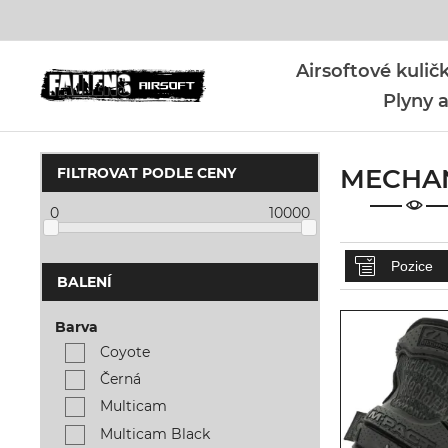
Airsoftové kuli
Plyny a
MECHA
FILTROVAT PODLE CENY
0
10000
BALENÍ
Barva
Coyote
Černá
Multicam
Multicam Black