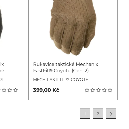
ix
Rukavice taktické Mechanix
né
FastFit® Coyote (Gen. 2)
Koupit
RT
MECH-FASTFIT-72-COYOTE
399,00 Kč
1
2