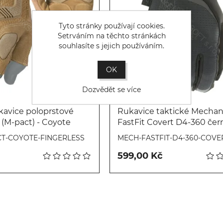
Tyto stránky používají cookies.
Setrváním na těchto stránkách
souhlasíte s jejich používáním.
OK
Dozvědět se více
kavice poloprstové
Rukavice taktické Mechan
M-pact) - Coyote
FastFit Covert D4-360 čer
Koupit
Koupit
T-COYOTE-FINGERLESS
MECH-FASTFIT-D4-360-COVE
599,00 Kč