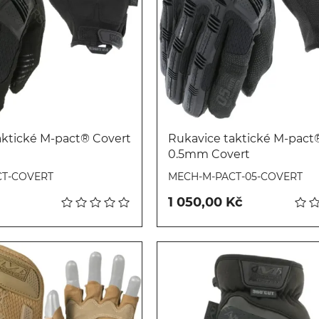
aktické M-pact® Covert
Rukavice taktické M-pact
0.5mm Covert
Koupit
Koupit
CT-COVERT
MECH-M-PACT-05-COVERT
1 050,00 Kč