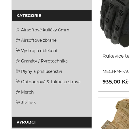
KATEGORIE
Airsoftové kuličky 6mm
Airsoftové zbraně
Výstroj a oblečení
Rukavice t
Granáty / Pyrotechnika
Plyny a příslušenství
MECH-M-PA
935,00 Kč
Outdoorová & Taktická strava
Merch
3D Tisk
VÝROBCI