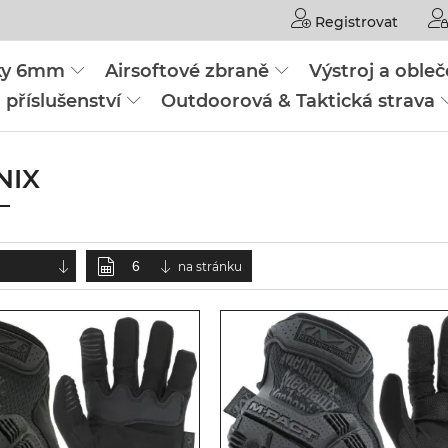
Registrovat
čky 6mm
Airsoftové zbraně
Výstroj a obleč
 příslušenství
Outdoorová & Taktická strava
NIX
na stránku