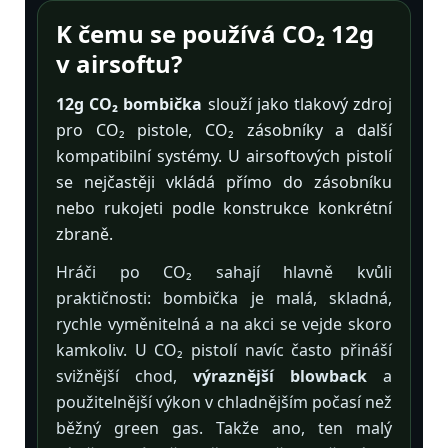
K čemu se používá CO₂ 12g
v airsoftu?
12g CO₂ bombička
slouží jako tlakový zdroj
pro CO₂ pistole, CO₂ zásobníky a další
kompatibilní systémy. U airsoftových pistolí
se nejčastěji vkládá přímo do zásobníku
nebo rukojeti podle konstrukce konkrétní
zbraně.
Hráči po CO₂ sahají hlavně kvůli
praktičnosti: bombička je malá, skladná,
rychle vyměnitelná a na akci se vejde skoro
kamkoliv. U CO₂ pistolí navíc často přináší
svižnější chod,
výraznější blowback
a
použitelnější výkon v chladnějším počasí než
běžný green gas. Takže ano, ten malý