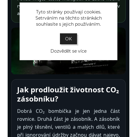
rychle tvářit jako rozumné rozhodnutí. Což je v
Tyto stránky používají cookies.
airsoftu příjemná změna.
Setrváním na těchto stránkách
souhlasíte s jejich používáním.
OK
Dozvědět se více
Jak prodloužit životnost CO₂
zásobníku?
Dobrá CO₂ bombička je jen jedna část
rovnice. Druhá část je zásobník. A zásobník
je plný těsnění, ventilů a malých dílů, které
při ignorování údržby začnou dávat najevo,