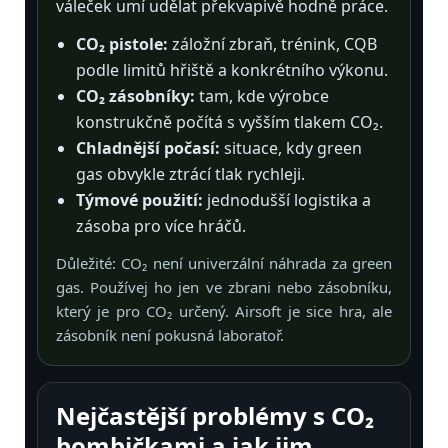
váleček umí udělat překvapivě hodně práce.
CO₂ pistole:
záložní zbraň, trénink, CQB
podle limitů hřiště a konkrétního výkonu.
CO₂ zásobníky:
tam, kde výrobce
konstrukčně počítá s vyšším tlakem CO₂.
Chladnější počasí:
situace, kdy green
gas obvykle ztrácí tlak rychleji.
Týmové použití:
jednodušší logistika a
zásoba pro více hráčů.
Důležité: CO₂ není univerzální náhrada za green
gas. Používej ho jen ve zbrani nebo zásobníku,
který je pro CO₂ určený. Airsoft je sice hra, ale
zásobník není pokusná laboratoř.
Nejčastější problémy s CO₂
bombičkami a jak jim