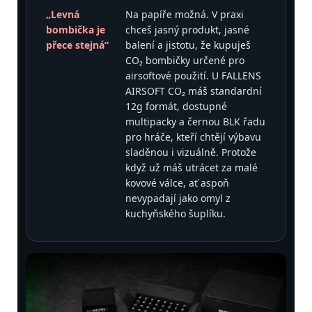
„Levná
Na papíře možná. V praxi
bombička je
chceš jasný produkt, jasné
přece stejná“
balení a jistotu, že kupuješ
CO₂ bombičky určené pro
airsoftové použití. U FALLENS
AIRSOFT CO₂ máš standardní
12g formát, dostupné
multipacky a černou BLK řadu
pro hráče, kteří chtějí výbavu
sladěnou i vizuálně. Protože
když už máš utrácet za malé
kovové válce, ať aspoň
nevypadají jako omyl z
kuchyňského šuplíku.