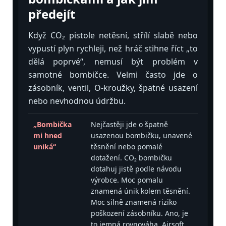
předejít
Když CO₂ pistole netěsní, střílí slabě nebo
vypustí plyn rychleji, než hráč stihne říct „to
dělá poprvé“, nemusí být problém v
samotné bombičce. Velmi často jde o
zásobník, ventil, O-kroužky, špatné usazení
nebo nevhodnou údržbu.
„Bombička
Nejčastěji jde o špatně
mi hned
usazenou bombičku, unavené
uniká“
těsnění nebo pomalé
dotažení. CO₂ bombičku
dotahuj jistě podle návodu
výrobce. Moc pomalu
znamená únik kolem těsnění.
Moc silně znamená riziko
poškození zásobníku. Ano, je
to jemná rovnováha. Airsoft