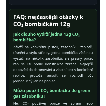
FAQ: nejčastější otázky k
CO₂ bombičkám 12g
Jak dlouho vydrží jedna 12g CO₂
bombička?
Záleží na konkrétní pistoli, zásobníku, teplotě,
těsnění a stylu střelby. Jedna bombička většinou
vystačí na několik zásobníků, ale přesný počet
ran se liší podle konstrukce zbraně. Nejlepší
odpověď dá chronování a vlastní test v konkrétní
replice, protože airsoft se rozhodl být
jednoduchý jen na pohled.
Můžu použít CO₂ bombičku do green
gas zásobníku?
Ne. CO₂ používej pouze ve zbrani nebo