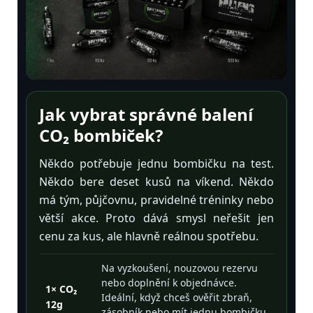
Jak vybrat správné balení
CO₂ bombiček?
Někdo potřebuje jednu bombičku na test.
Někdo bere deset kusů na víkend. Někdo
má tým, půjčovnu, pravidelné tréninky nebo
větší akce. Proto dává smysl neřešit jen
cenu za kus, ale hlavně reálnou spotřebu.
Na vyzkoušení, nouzovou rezervu
nebo doplnění k objednávce.
1× CO₂
Ideální, když chceš ověřit zbraň,
12g
zásobník nebo mít jednu bombičku