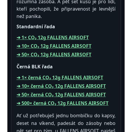
rozumná zásoba. A pět set kusů je pro lidi,
kteří pochopili, že připravenost je levnější
než panika.
Standardní řada
➜ 1× CO₂ 12g FALLENS AIRSOFT
➜ 10× CO₂ 12g FALLENS AIRSOFT
➜ 50× CO₂ 12g FALLENS AIRSOFT
Černá BLK řada
➜ 1× černá CO₂ 12g FALLENS AIRSOFT
➜ 10× černá CO₂ 12g FALLENS AIRSOFT
➜ 50× černá CO₂ 12g FALLENS AIRSOFT
➜ 500× černá CO₂ 12g FALLENS AIRSOFT
Ať už potřebuješ jednu bombičku do kapsy,
deset na víkend, padesát do zásoby nebo
pět set pro tým, u FALLENS AIRSOFT najdeš