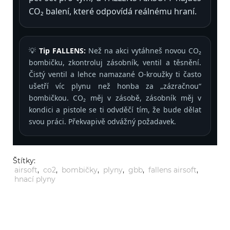
CO₂ balení, které odpovídá reálnému hraní.
💡
Tip FALLENS:
Než na akci vytáhneš novou CO₂
bombičku, zkontroluj zásobník, ventil a těsnění.
Čistý ventil a lehce namazané O-kroužky ti často
ušetří víc plynu než honba za „zázračnou“
bombičkou. CO₂ měj v zásobě, zásobník měj v
kondici a pistole se ti odvděčí tím, že bude dělat
svou práci. Překvapivě odvážný požadavek.
Štítky:
airsoft
,
co2
,
bombičky
,
plyny
,
gbb
,
fallens airsoft
,
hnací plyny