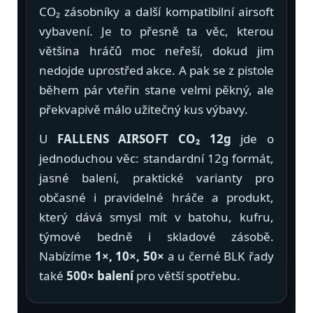
CO₂ zásobníky a další kompatibilní airsoft
vybavení. Je to přesně ta věc, kterou
většina hráčů moc neřeší, dokud jim
nedojde uprostřed akce. A pak se z pistole
během pár vteřin stane velmi pěkný, ale
překvapivě málo užitečný kus výbavy.
U
FALLENS AIRSOFT CO₂ 12g
jde o
jednoduchou věc: standardní 12g formát,
jasné balení, praktické varianty pro
občasné i pravidelné hráče a produkt,
který dává smysl mít v batohu, kufru,
týmové bedně i skladové zásobě.
Nabízíme
1×, 10×, 50×
a u černé BLK řady
také
500× balení
pro větší spotřebu.