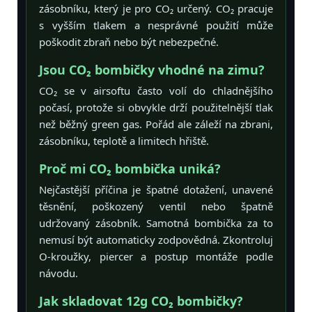
zásobníku, který je pro CO₂ určený. CO₂ pracuje
s vyšším tlakem a nesprávné použití může
poškodit zbraň nebo být nebezpečné.
Jsou CO₂ bombičky vhodné na zimu?
CO₂ se v airsoftu často volí do chladnějšího
počasí, protože si obvykle drží použitelnější tlak
než běžný green gas. Pořád ale záleží na zbrani,
zásobníku, teplotě a limitech hřiště.
Proč mi CO₂ bombička uniká?
Nejčastější příčina je špatné dotažení, unavené
těsnění, poškozený ventil nebo špatně
udržovaný zásobník. Samotná bombička za to
nemusí být automaticky zodpovědná. Zkontroluj
O-kroužky, piercer a postup montáže podle
návodu.
Jak skladovat 12g CO₂ bombičky?