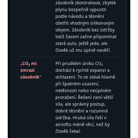
zásobník zkontrolovat, zbytek
plynu bezpečně vypustit
podle návodu a těsnění
ošetřit vhodným silikonovým
olejem. Zásobník bez údržby
totiž časem začne připomínat
staré auto. Ještě jede, ale
člověk už mu úplně nevěří.
„CO₂ mi
Při prudkém úniku CO₂
zmrazí
dochází k rychlé expanzi a
zásobník“
ochlazení. To se stává hlavně
při špatném usazení,
netěsnosti nebo neúplném
proražení. Řešení není větší
síla, ale správný postup,
dobré těsnění a rozumná
údržba. Hrubá síla řeší v
airsoftu méně věcí, než by
člověk čekal.