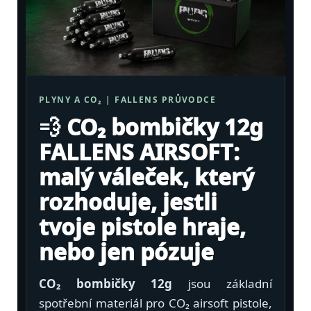
& Taktická
strava
Merch
3D
PLYNY A CO₂ | FALLENS PRŮVODCE
Tisk
💨 CO₂ bombičky 12g
FALLENS AIRSOFT:
malý váleček, který
rozhoduje, jestli
tvoje pistole hraje,
nebo jen pózuje
CO₂ bombičky 12g
jsou základní
spotřební materiál pro CO₂ airsoft pistole,