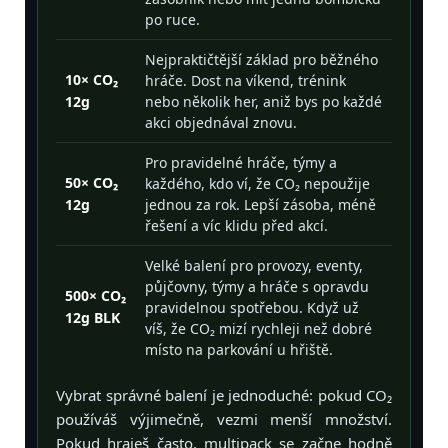
po ruce.
Nejpraktičtější základ pro běžného
10× CO₂
hráče. Dost na víkend, trénink
12g
nebo několik her, aniž bys po každé
akci objednával znovu.
Pro pravidelné hráče, týmy a
50× CO₂
každého, kdo ví, že CO₂ nepoužije
12g
jednou za rok. Lepší zásoba, méně
řešení a víc klidu před akcí.
Velké balení pro provozy, eventy,
půjčovny, týmy a hráče s opravdu
500× CO₂
pravidelnou spotřebou. Když už
12g BLK
víš, že CO₂ mizí rychleji než dobré
místo na parkování u hřiště.
Vybrat správné balení je jednoduché: pokud CO₂
používáš výjimečně, vezmi menší množství.
Pokud hraješ často, multipack se začne hodně