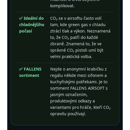
komplikovat.
✅ Ideální do
CO₂ se v airsoftu často volí
chladnějšího
tam, kde green gas v chladu
počasí
ztrácí tlak a výkon. Neznamená
to, že CO₂ patří do každé
zbraně. Znamená to, že ve
správné CO₂ pistoli umí být
velmi praktická volba.
✅ FALLENS
Nejde o anonymní krabičku z
sortiment
regálu někde mezi sifonem a
kuchyňskými potřebami. Je to
sortiment FALLENS AIRSOFT s
jasným označením,
produktovými odkazy a
variantami pro hráče, kteří CO₂
opravdu používají.