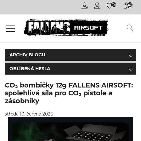
(0)
(0)
Airsoftové
kuličky
6mm
Airsoftové
zbraně
ARCHIV BLOGU
OBLÍBENÁ HESLA
Výstroj
a
oblečení
CO₂ bombičky 12g FALLENS AIRSOFT:
spolehlivá síla pro CO₂ pistole a
Granáty /
zásobníky
Pyrotechnika
středa 10. června 2026
Plyny a
příslušenství
Outdoorová