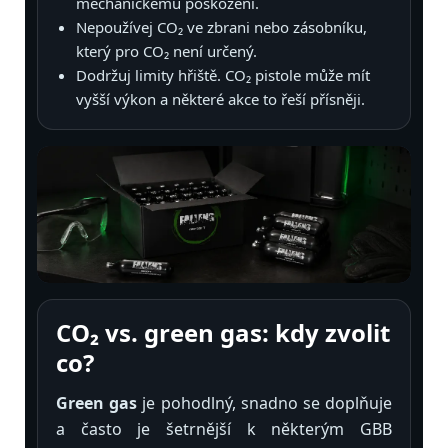
mechanickému poškození.
Nepoužívej CO₂ ve zbrani nebo zásobníku,
který pro CO₂ není určený.
Dodržuj limity hřiště. CO₂ pistole může mít
vyšší výkon a některé akce to řeší přísněji.
CO₂ vs. green gas: kdy zvolit
co?
Green gas
je pohodlný, snadno se doplňuje
a často je šetrnější k některým GBB