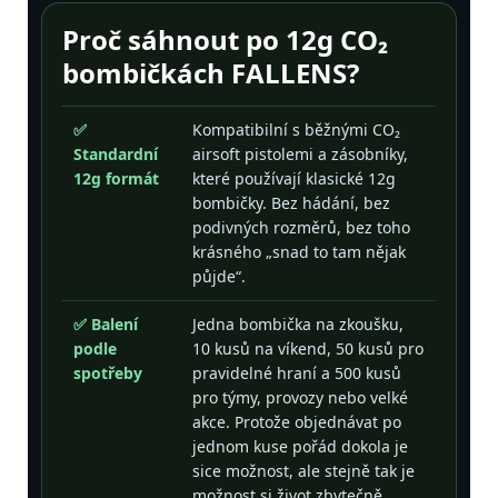
Proč sáhnout po 12g CO₂
bombičkách FALLENS?
✅
Kompatibilní s běžnými CO₂
Standardní
airsoft pistolemi a zásobníky,
12g formát
které používají klasické 12g
bombičky. Bez hádání, bez
podivných rozměrů, bez toho
krásného „snad to tam nějak
půjde“.
✅ Balení
Jedna bombička na zkoušku,
podle
10 kusů na víkend, 50 kusů pro
spotřeby
pravidelné hraní a 500 kusů
pro týmy, provozy nebo velké
akce. Protože objednávat po
jednom kuse pořád dokola je
sice možnost, ale stejně tak je
možnost si život zbytečně