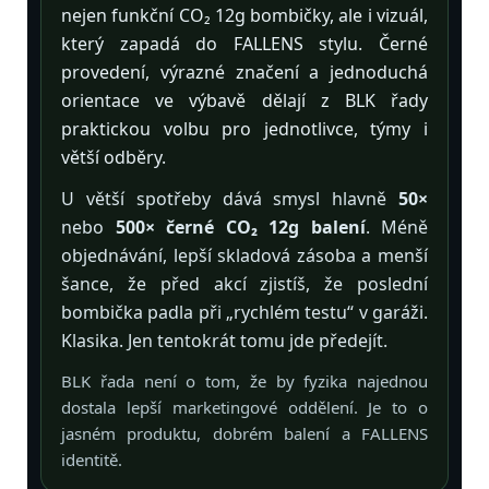
nejen funkční CO₂ 12g bombičky, ale i vizuál,
který zapadá do FALLENS stylu. Černé
provedení, výrazné značení a jednoduchá
orientace ve výbavě dělají z BLK řady
praktickou volbu pro jednotlivce, týmy i
větší odběry.
U větší spotřeby dává smysl hlavně
50×
nebo
500× černé CO₂ 12g balení
. Méně
objednávání, lepší skladová zásoba a menší
šance, že před akcí zjistíš, že poslední
bombička padla při „rychlém testu“ v garáži.
Klasika. Jen tentokrát tomu jde předejít.
BLK řada není o tom, že by fyzika najednou
dostala lepší marketingové oddělení. Je to o
jasném produktu, dobrém balení a FALLENS
identitě.