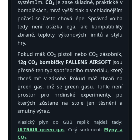
systémům.
CO₂
je zase skladné, praktické v
bombičkách, mívá vyšší tlak a v chladnějším
počasí se často chová lépe. Správná volba
tedy není otázka ega, ale kompatibility
zbraně, teploty, výkonových limitů a stylu
hry.
Pokud máš CO₂ pistoli nebo CO₂ zásobník,
12g CO₂ bombičky FALLENS AIRSOFT
jsou
přesně ten typ spotřebního materiálu, který
chceš mít v zásobě. Pokud máš zbraň na
green gas, drž se green gasu. Tohle není
prostor pro hrdinské experimenty, po
kterých zůstane na stole jen těsnění a
smutný výraz.
Klasický plyn do GBB replik najdeš tady:
ULTRAIR green gas
. Celý sortiment:
Plyny a
CO₂
.