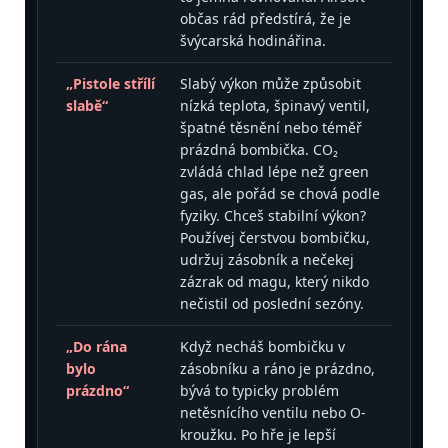
občas rád předstírá, že je
švýcarská hodinářina.
„Pistole střílí
Slabý výkon může způsobit
slabě“
nízká teplota, špinavý ventil,
špatné těsnění nebo téměř
prázdná bombička. CO₂
zvládá chlad lépe než green
gas, ale pořád se chová podle
fyziky. Chceš stabilní výkon?
Používej čerstvou bombičku,
udržuj zásobník a nečekej
zázrak od magu, který nikdo
nečistil od poslední sezóny.
„Do rána
Když necháš bombičku v
bylo
zásobníku a ráno je prázdno,
prázdno“
bývá to typicky problém
netěsnícího ventilu nebo O-
kroužku. Po hře je lepší