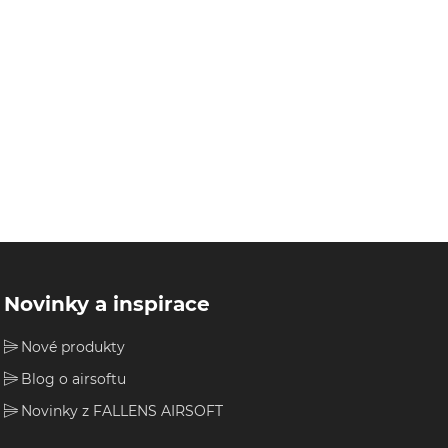
Novinky a inspirace
Nové produkty
Blog o airsoftu
Novinky z FALLENS AIRSOFT