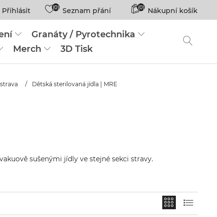
(0)
(0)
Přihlásit
Seznam přání
Nákupní košík
ení
Granáty / Pyrotechnika
Merch
3D Tisk
strava
/
Dětská sterilovaná jídla | MRE
vakuově sušenými jídly
ve stejné sekci stravy.