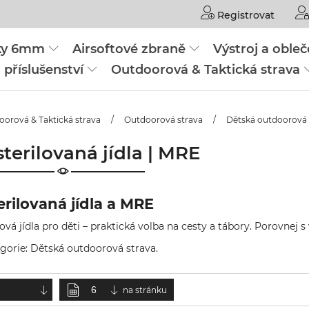
Registrovat
čky 6mm
Airsoftové zbraně
Výstroj a obleč
 příslušenství
Outdoorová & Taktická strava
orová & Taktická strava
/
Outdoorová strava
/
Dětská outdoorová 
terilovaná jídla | MRE
erilovaná jídla a MRE
ová jídla pro děti – praktická volba na cesty a tábory. Porovnej s
gorie:
Dětská outdoorová strava
.
na stránku