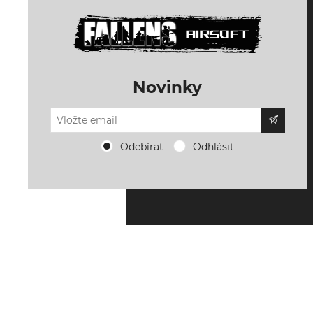
Novinky
Odebírat
Odhlásit
Powered by
nopCommerce