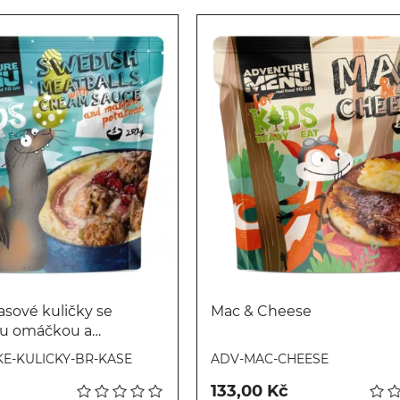
sové kuličky se
Mac & Cheese
u omáčkou a
Koupit
Koupit
u kaší
E-KULICKY-BR-KASE
ADV-MAC-CHEESE
133,00 Kč