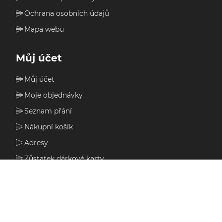
Ochrana osobních údajů
Mapa webu
Můj účet
Můj účet
Moje objednávky
Seznam přání
Nákupní košík
Adresy
Zůstatek dárkové karty
Nedávno prohlížené produkty
nopCypher
Téma od