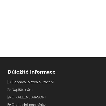
Důležité informace
Doprava, platba a vrácení
Napište nám
O FALLENS AIRSOFT
Obchodní podmínky