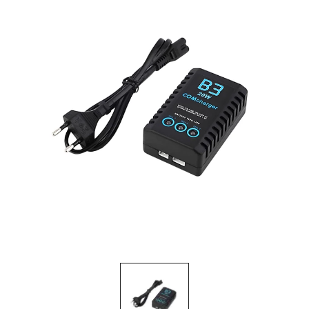
& Taktická
strava
Merch
3D
Tisk