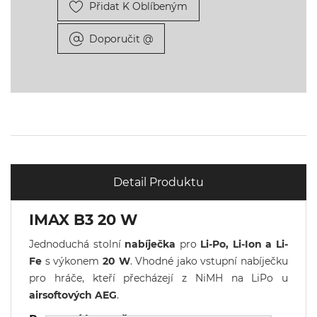
Přidat K Oblíbeným
Doporučit @
Detail Produktu
IMAX B3 20 W
Jednoduchá stolní
nabíječka
pro
Li-Po, Li-Ion a Li-
Fe
s výkonem
20 W
. Vhodné jako vstupní nabíječku
pro hráče, kteří přecházejí z NiMH na LiPo u
airsoftových AEG
.