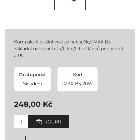
Kompaktní duální výstup nabíječky IMAX B3 —
základní nabíjení LiPo/LiIon/LiFe článků pro airsoft
a RC.
Dostupnost
Kód
Skladem
IMAX-B3-20W
248,00 Kč
KOUPIT