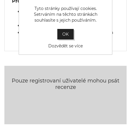
Provozní bezpečnost
Tyto stránky používají cookies.
nabíjej pouze pod dohledem na nehořlavém
Setrváním na těchto stránkách
povrchu,
souhlasíte s jejich používáním.
nepřibližuj oheň ani vodu k balancům,
u složitějších sestav zvaž později upgrade na
OK
balancérovou inteligentní nabíječku.
Dozvědět se více
Pouze registrovaní uživatelé mohou psát
recenze