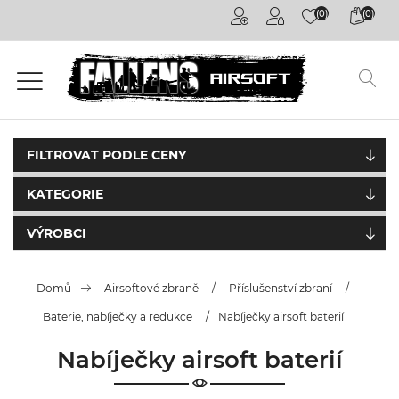
(0)
(0)
Airsoftové
kuličky
6mm
Airsoftové
zbraně
FILTROVAT PODLE CENY
KATEGORIE
Výstroj
a
oblečení
VÝROBCI
Granáty /
Domů
Airsoftové zbraně
/
Příslušenství zbraní
/
Pyrotechnika
Baterie, nabíječky a redukce
/
Nabíječky airsoft baterií
Plyny a
příslušenství
Nabíječky airsoft baterií
Outdoorová