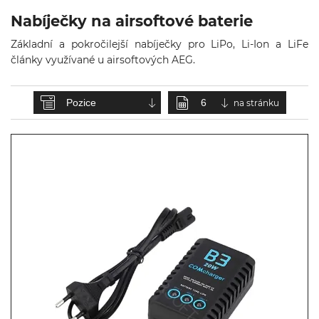
& Taktická
Nabíječky na airsoftové baterie
strava
Základní a pokročilejší nabíječky pro LiPo, Li-Ion a LiFe
Merch
články využívané u airsoftových AEG.
3D
na stránku
Tisk