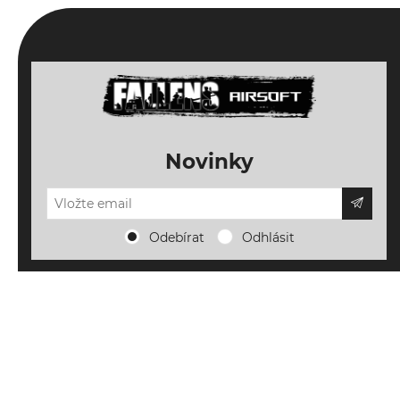
Novinky
Odebírat
Odhlásit
Důležité informace
Doprava, platba a vrácení
Novinky a inspirace
Napište nám
Nové produkty
Můj účet
O FALLENS AIRSOFT
Blog o airsoftu