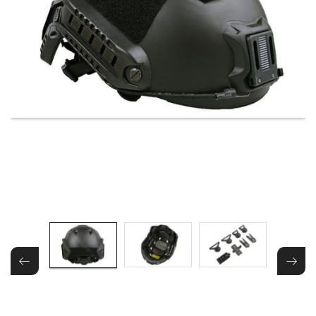
& Taktická
strava
Merch
3D
Tisk