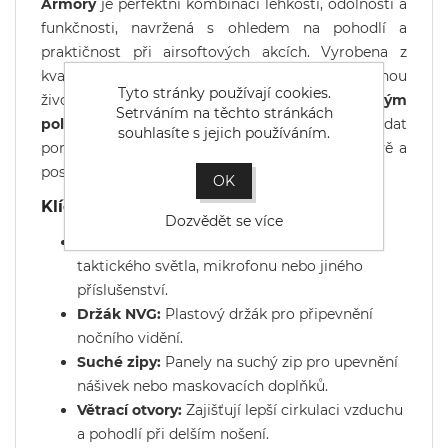
Armory
je perfektní kombinací lehkosti, odolnosti a
funkčnosti, navržená s ohledem na pohodlí a
praktičnost při airsoftových akcích. Vyrobena z
kvalitního plastu ABS, který zajišťuje dlouhou
Tyto stránky používají cookies.
životnost a odolnost vůči nárazům. Díky
měkkým
Setrváním na těchto stránkách
polštářkům
uvnitř, které lze libovolně uspořádat
souhlasíte s jejich používáním.
pomocí suchého zipu, přilba skvěle sedí na hlavě a
poskytuje maximální komfort.
OK
Klíčové vlastnosti:
Dozvědět se více
Boční montážní lišty:
Pro připevnění
taktického světla, mikrofonu nebo jiného
příslušenství.
Držák NVG:
Plastový držák pro připevnění
nočního vidění.
Suché zipy:
Panely na suchý zip pro upevnění
nášivek nebo maskovacích doplňků.
Větrací otvory:
Zajišťují lepší cirkulaci vzduchu
a pohodlí při delším nošení.