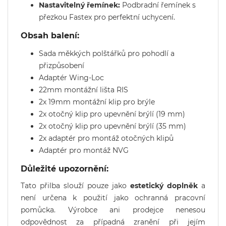
Nastavitelný řemínek:
Podbradní řemínek s
přezkou Fastex pro perfektní uchycení.
Obsah balení:
Sada měkkých polštářků pro pohodlí a
přizpůsobení
Adaptér Wing-Loc
22mm montážní lišta RIS
2x 19mm montážní klip pro brýle
2x otočný klip pro upevnění brýlí (19 mm)
2x otočný klip pro upevnění brýlí (35 mm)
2x adaptér pro montáž otočných klipů
Adaptér pro montáž NVG
Důležité upozornění:
Tato přilba slouží pouze jako
estetický doplněk
a
není určena k použití jako ochranná pracovní
pomůcka. Výrobce ani prodejce nenesou
odpovědnost za případná zranění při jejím