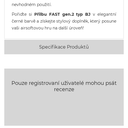
nevhodném použití.
Pořiďte si
Přilbu FAST gen.2 typ BJ
v elegantní
černé barvě a získejte stylový doplněk, který posune
vaši airsoftovou hru na další úroveň!
Specifikace Produktů
Pouze registrovaní uživatelé mohou psát
recenze