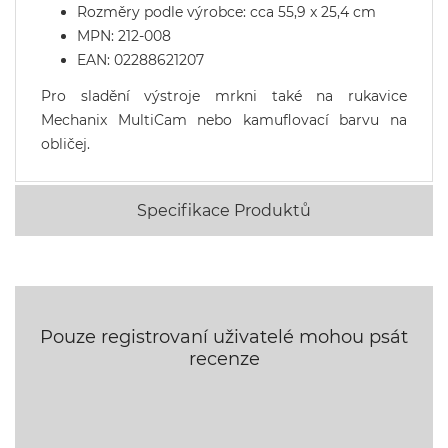
Rozměry podle výrobce: cca 55,9 x 25,4 cm
MPN: 212-008
EAN: 02288621207
Pro sladění výstroje mrkni také na
rukavice
Mechanix MultiCam
nebo
kamuflovací barvu na
obličej
.
Specifikace Produktů
Pouze registrovaní uživatelé mohou psát
recenze