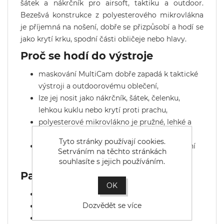
šátek a nákrčník pro airsoft, taktiku a outdoor.
Bezešvá konstrukce z polyesterového mikrovlákna
je příjemná na nošení, dobře se přizpůsobí a hodí se
jako krytí krku, spodní části obličeje nebo hlavy.
Proč se hodí do výstroje
maskování MultiCam dobře zapadá k taktické
výstroji a outdoorovému oblečení,
lze jej nosit jako nákrčník, šátek, čelenku,
lehkou kuklu nebo krytí proti prachu,
polyesterové mikrovlákno je pružné, lehké a
odvádí vlhkost,
Tyto stránky používají cookies.
bezešvé provedení omezuje nepříjemné tření
Setrváním na těchto stránkách
při delším nošení.
souhlasíte s jejich používáním.
Parametry
OK
Vzor/barva: MultiCam
Dozvědět se více
Materiál: polyesterové mikrovlákno
Velikost: univerzální