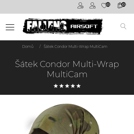
(0)
(0)
Airsoftové
kuličky
6mm
Airsoftové
Domů
/
Šátek Condor Multi-Wrap MultiCam
zbraně
Šátek Condor Multi-Wrap
Výstroj
a
MultiCam
oblečení
Granáty /
Pyrotechnika
Plyny a
příslušenství
Outdoorová