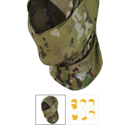
& Taktická
strava
Merch
3D
Tisk