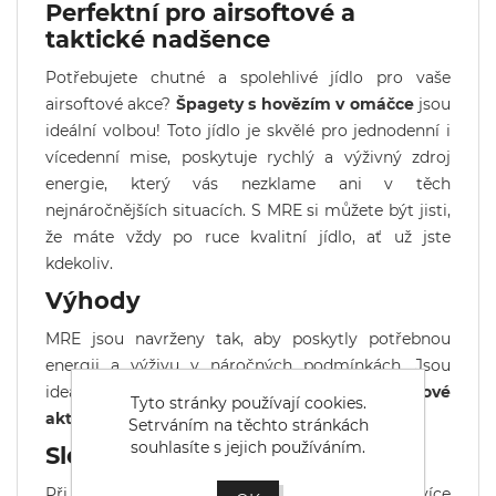
Perfektní pro airsoftové a
taktické nadšence
Potřebujete chutné a spolehlivé jídlo pro vaše
airsoftové akce?
Špagety s hovězím v omáčce
jsou
ideální volbou! Toto jídlo je skvělé pro jednodenní i
vícedenní mise, poskytuje rychlý a výživný zdroj
energie, který vás nezklame ani v těch
nejnáročnějších situacích. S MRE si můžete být jisti,
že máte vždy po ruce kvalitní jídlo, ať už jste
kdekoliv.
Výhody
MRE jsou navrženy tak, aby poskytly potřebnou
energii a výživu v náročných podmínkách. Jsou
ideální pro
tábory, turistiku
a další
outdoorové
Tyto stránky používají cookies.
aktivity
.
Setrváním na těchto stránkách
souhlasíte s jejich používáním.
Sleva při odběru celé bedny
Při odběru celé bedny MRE je možná sleva. Pro více