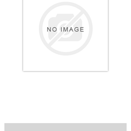
& Taktická
strava
Merch
3D
Tisk