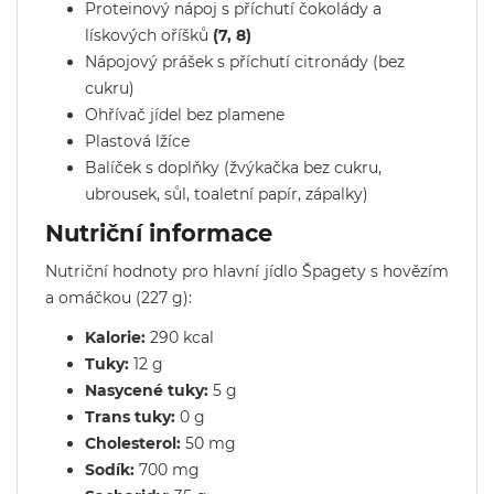
Proteinový nápoj s příchutí čokolády a
lískových oříšků
(7, 8)
Nápojový prášek s příchutí citronády (bez
cukru)
Ohřívač jídel bez plamene
Plastová lžíce
Balíček s doplňky (žvýkačka bez cukru,
ubrousek, sůl, toaletní papír, zápalky)
Nutriční informace
Nutriční hodnoty pro hlavní jídlo Špagety s hovězím
a omáčkou (227 g):
Kalorie:
290 kcal
Tuky:
12 g
Nasycené tuky:
5 g
Trans tuky:
0 g
Cholesterol:
50 mg
Sodík:
700 mg