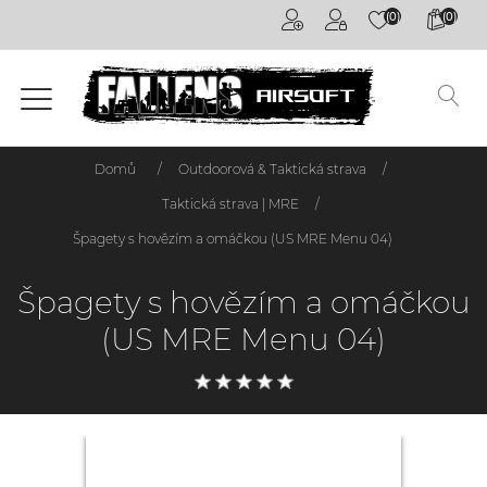
(0)
(0)
Airsoftové
kuličky
6mm
Airsoftové
Domů
/
Outdoorová & Taktická strava
/
zbraně
Taktická strava | MRE
/
Výstroj
Špagety s hovězím a omáčkou (US MRE Menu 04)
a
oblečení
Špagety s hovězím a omáčkou
(US MRE Menu 04)
Granáty /
Pyrotechnika
Plyny a
příslušenství
Outdoorová