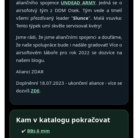
aliančního spojence
UNDEAD ARMY
. Jedná se o
airsofotvý tým z DDM Osek. Tým vede a tmelí
všemi přezdívaný leader "
Slunce
". Malá vsuvka:
Tento týpek umí skvěle servisovat kvéry!
Jsme rádi, že jsme aliančními spojenci a doufáme,
že naše spolupráce bude i nadále gradovat! Více o
airsoftovém táboře pro rok 2022 se dozvíce na
našem blogu.
Alianci ZDAR
Doplněnní 18.07.2023 - ukončení aliance - více se
dozvíš
ZDE
.
Kam v katalogu pokračovat
✔️
BBs 6 mm