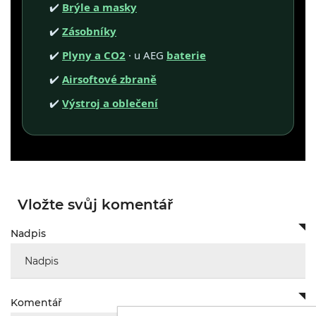
✔️
Brýle a masky
✔️
Zásobníky
✔️
Plyny a CO2
· u AEG
baterie
✔️
Airsoftové zbraně
✔️
Výstroj a oblečení
Vložte svůj komentář
Nadpis
Komentář