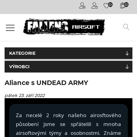
(0)
(0)
Airsoftové
kuličky
6mm
Airsoftové
zbraně
KATEGORIE
VÝROBCI
Výstroj
a
oblečení
Aliance s UNDEAD ARMY
Granáty /
pátek 23. září 2022
Pyrotechnika
Za necelé 2 roky našeho airosftového
Plyny a
příslušenství
působení jsme se spřátelili s mnoha
airsoftovými týmy a osobnostmi. Známe
Outdoorová