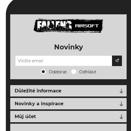
Novinky
Odebírat
Odhlásit
Důležité informace
Doprava, platba a vrácení
Novinky a inspirace
Napište nám
Nové produkty
Můj účet
O FALLENS AIRSOFT
Blog o airsoftu
Můj účet
Obchodní podmínky