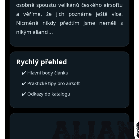
osobně spoustu velikánů českého airsoftu
& Taktická
strava
a věříme, že jich poznáme ještě více.
Nicméně nikdy předtím jsme neměli s
Merch
nikým alianci...
3D
Tisk
Rychlý přehled
✔️ Hlavní body článku
✔️ Praktické tipy pro airsoft
✔️ Odkazy do katalogu