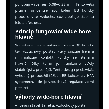
pohybují v rozmezí 6,08–6,23 mm. Tento větší
průměr umožňuje, aby kolem BB kuličky
proudilo více vzduchu, což zlepšuje stabilitu
letu a přesnost.
Princip fungování wide-bore
hlavně
Wide-bore hlavně vytvářejí kolem BB kuličky
tzv. vzduchový polštář, který snižuje tření a
minimalizuje kontakt kuličky se stěnami
hlavně. Díky tomu je trajektorie střely
stabilnější a přesnější. Tento design je obzvlášť
výhodný při použití těžších BB kuliček a v HPA
systémech, kde je vzduchová regulace velmi
precizní.
Výhody wide-bore hlavní
Lepší stabilita letu:
Vzduchový polštář