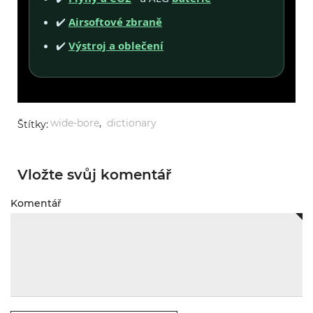
✔️
Airsoftové zbraně
✔️
Výstroj a oblečení
wide-bore
,
dictionary
Štítky:
Vložte svůj komentář
Komentář