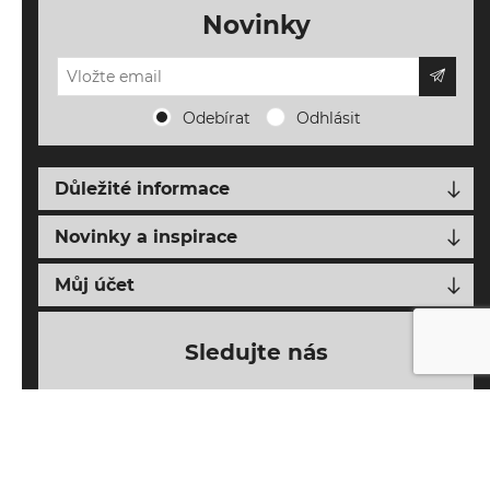
Novinky
Odebírat
Odhlásit
Důležité informace
Doprava, platba a vrácení
Novinky a inspirace
Napište nám
Nové produkty
Můj účet
O FALLENS AIRSOFT
Blog o airsoftu
Můj účet
Obchodní podmínky
Sledujte nás
Novinky z FALLENS AIRSOFT
Moje objednávky
Ochrana osobních údajů
Seznam přání
Mapa webu
Nákupní košík
Adresy