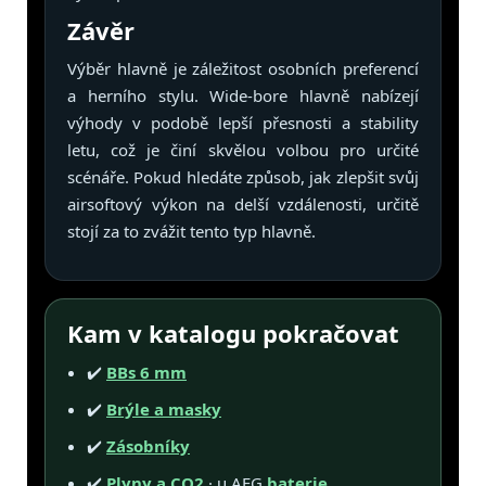
Závěr
Výběr hlavně je záležitost osobních preferencí
a herního stylu. Wide-bore hlavně nabízejí
výhody v podobě lepší přesnosti a stability
letu, což je činí skvělou volbou pro určité
scénáře. Pokud hledáte způsob, jak zlepšit svůj
airsoftový výkon na delší vzdálenosti, určitě
stojí za to zvážit tento typ hlavně.
Kam v katalogu pokračovat
✔️
BBs 6 mm
✔️
Brýle a masky
✔️
Zásobníky
✔️
Plyny a CO2
· u AEG
baterie