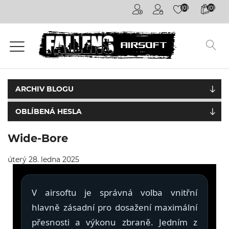
(0)
(0)
Airsoftové
kuličky
6mm
Airsoftové
zbraně
ARCHIV BLOGU
OBLÍBENÁ HESLA
Výstroj
a
oblečení
Wide-Bore
Granáty /
úterý 28. ledna 2025
Pyrotechnika
V airsoftu je správná volba vnitřní
Plyny a
příslušenství
hlavně zásadní pro dosažení maximální
přesnosti a výkonu zbraně. Jedním z
Outdoorová