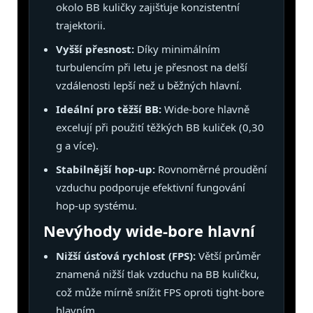
okolo BB kuličky zajišťuje konzistentní
trajektorii.
Vyšší přesnost:
Díky minimálním
turbulencím při letu je přesnost na delší
vzdálenosti lepší než u běžných hlavní.
Ideální pro těžší BB:
Wide-bore hlavně
excelují při použití těžkých BB kuliček (0,30
g a více).
Stabilnější hop-up:
Rovnoměrné proudění
vzduchu podporuje efektivní fungování
hop-up systému.
Nevýhody wide-bore hlavní
Nižší úsťová rychlost (FPS):
Větší průměr
znamená nižší tlak vzduchu na BB kuličku,
což může mírně snížit FPS oproti tight-bore
hlavním.