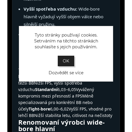
Vyšší spotřeba vzduchu:
Wide-bore
hlavně vyžadují vyšší objem válce nebo
silnější pružinu.
Specifické nastavení:
Pro optimální výkon
Tyto stránky používají cookies.
Setrváním na těchto stránkách
je třeba pečlivě nastavit hop-up systém a
souhlasíte s jejich používáním.
vybrat správné BB kuličky.
Porovnání hlavní
OK
Typ hlavněPrůměr (mm)VýhodyNevýhody
Wide-
Dozvědět se více
bore
6,08–6,23Stabilita a přesnost, ideální pro
těžší BBNižší FPS, vyšší spotřeba
vzduchu
Standardní
6,03–6,05Vyvážený
kompromis mezi přesností a FPSMéně
specializovaná pro konkrétní BB nebo
účely
Tight-bore
6,00–6,02Vyšší FPS, vhodné pro
lehčí BBNižší stabilita letu, citlivost na nečistoty
Renomovaní výrobci wide-
bore hlavní