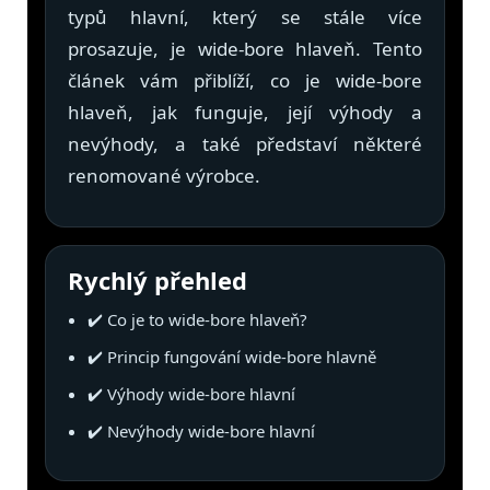
typů hlavní, který se stále více
& Taktická
strava
prosazuje, je wide-bore hlaveň. Tento
článek vám přiblíží, co je wide-bore
Merch
hlaveň, jak funguje, její výhody a
nevýhody, a také představí některé
3D
Tisk
renomované výrobce.
Rychlý přehled
✔️ Co je to wide-bore hlaveň?
✔️ Princip fungování wide-bore hlavně
✔️ Výhody wide-bore hlavní
✔️ Nevýhody wide-bore hlavní