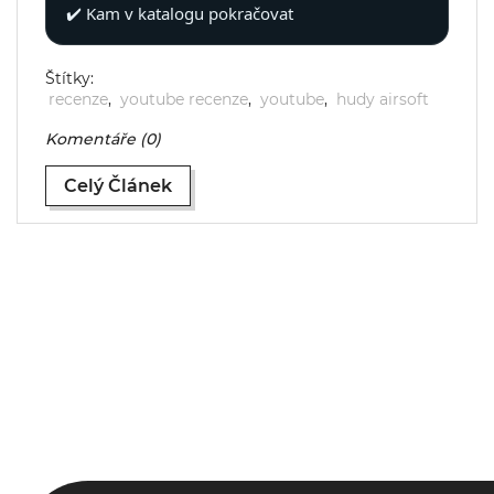
✔️ Kam v katalogu pokračovat
Štítky:
recenze
,
youtube recenze
,
youtube
,
hudy airsoft
Komentáře (0)
Celý Článek