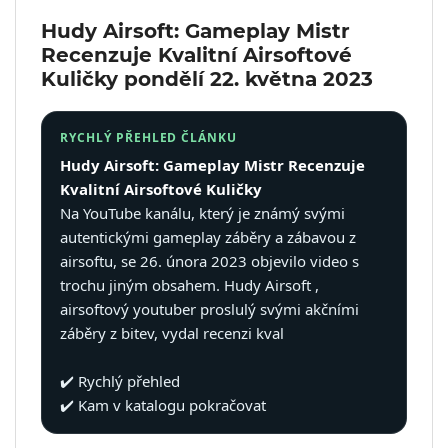
& Taktická
Hudy Airsoft: Gameplay Mistr
strava
Recenzuje Kvalitní Airsoftové
Kuličky
pondělí 22. května 2023
Merch
3D
RYCHLÝ PŘEHLED ČLÁNKU
Tisk
Hudy Airsoft: Gameplay Mistr Recenzuje
Kvalitní Airsoftové Kuličky
Na YouTube kanálu, který je známý svými
autentickými gameplay záběry a zábavou z
airsoftu, se 26. února 2023 objevilo video s
trochu jiným obsahem. Hudy Airsoft ,
airsoftový youtuber proslulý svými akčními
záběry z bitev, vydal recenzi kval
✔️ Rychlý přehled
✔️ Kam v katalogu pokračovat