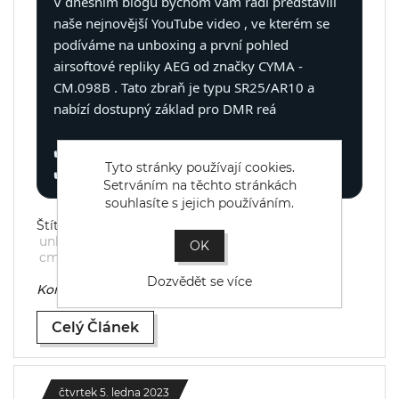
V dnešním blogu bychom vám rádi představili
naše nejnovější YouTube video , ve kterém se
podíváme na unboxing a první pohled
airsoftové repliky AEG od značky CYMA -
CM.098B . Tato zbraň je typu SR25/AR10 a
nabízí dostupný základ pro DMR reá
✔️ Rychlý přehled
Tyto stránky používají cookies.
✔️ Kam v katalogu pokračovat
Setrváním na těchto stránkách
souhlasíte s jejich používáním.
Štítky:
unboxing
,
dmr
,
cyma
,
sr25/ar10
,
youtube
,
OK
cm098b
Dozvědět se více
Komentáře (0)
Celý Článek
čtvrtek 5. ledna 2023