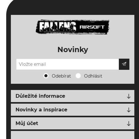
Novinky
Odebírat
Odhlásit
Důležité informace
Doprava, platba a vrácení
Novinky a inspirace
Napište nám
Nové produkty
Můj účet
O FALLENS AIRSOFT
Blog o airsoftu
Můj účet
Obchodní podmínky