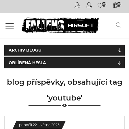
(0)
(0)
Airsoftové
kuličky
6mm
Airsoftové
zbraně
ARCHIV BLOGU
OBLÍBENÁ HESLA
Výstroj
a
oblečení
blog příspěvky, obsahující tag
Granáty /
Pyrotechnika
'youtube'
Plyny a
příslušenství
pondělí 22. května 2023
Outdoorová