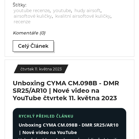
Štítky:
youtube recenze
,
youtube
,
hudy airsoft
,
airsoftové kuličky
,
kvalitní airsoftové kuličky
,
recenze
Komentáře (0)
Celý Článek
čtvrtek 11. května 2023
Unboxing CYMA CM.098B - DMR
SR25/AR10 | Nové video na
YouTube
čtvrtek 11. května 2023
RYCHLÝ PŘEHLED ČLÁNKU
Unboxing CYMA CM.098B - DMR SR25/AR10
| Nové video na YouTube