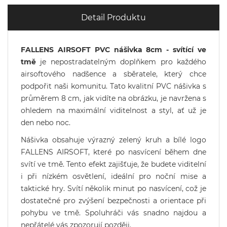
Detail Produktu
FALLENS AIRSOFT PVC nášivka 8cm - svítící ve
tmě
je nepostradatelným doplňkem pro každého
airsoftového nadšence a sběratele, který chce
podpořit naši komunitu. Tato kvalitní PVC nášivka s
průměrem 8 cm, jak vidíte na obrázku, je navržena s
ohledem na maximální viditelnost a styl, ať už je
den nebo noc.
Nášivka obsahuje výrazný zelený kruh a bílé logo
FALLENS AIRSOFT, které po nasvícení během dne
svítí ve tmě. Tento efekt zajišťuje, že budete viditelní
i při nízkém osvětlení, ideální pro noční mise a
taktické hry. Svítí několik minut po nasvícení, což je
dostatečné pro zvýšení bezpečnosti a orientace při
pohybu ve tmě. Spoluhráči vás snadno najdou a
nepřátelé vás zpozorují později.