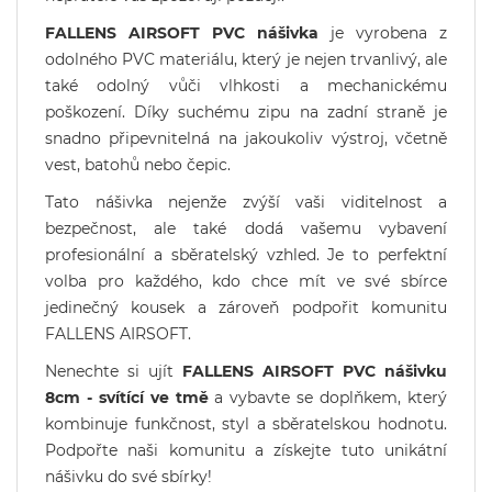
FALLENS AIRSOFT PVC nášivka
je vyrobena z
odolného PVC materiálu, který je nejen trvanlivý, ale
také odolný vůči vlhkosti a mechanickému
poškození. Díky suchému zipu na zadní straně je
snadno připevnitelná na jakoukoliv výstroj, včetně
vest, batohů nebo čepic.
Tato nášivka nejenže zvýší vaši viditelnost a
bezpečnost, ale také dodá vašemu vybavení
profesionální a sběratelský vzhled. Je to perfektní
volba pro každého, kdo chce mít ve své sbírce
jedinečný kousek a zároveň podpořit komunitu
FALLENS AIRSOFT.
Nenechte si ujít
FALLENS AIRSOFT PVC nášivku
8cm - svítící ve tmě
a vybavte se doplňkem, který
kombinuje funkčnost, styl a sběratelskou hodnotu.
Podpořte naši komunitu a získejte tuto unikátní
nášivku do své sbírky!