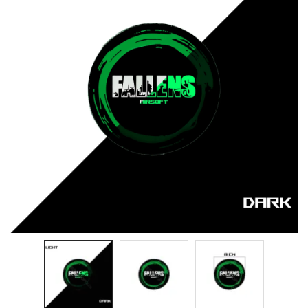
& Taktická
strava
Merch
3D
Tisk