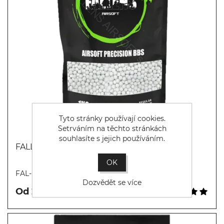
Tyto stránky používají cookies.
Setrváním na těchto stránkách
souhlasíte s jejich používáním.
FALLENS AIRSOFT BBs 0.28g (3571bb)
OK
Koupit
FAL-BBS-R-28
Dozvědět se více
Od 224,00 Kč