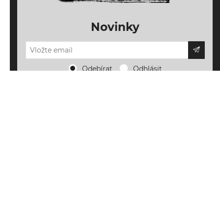
Novinky
Odebírat
Odhlásit
Důležité informace
Doprava, platba a vrácení
Novinky a inspirace
Napište nám
Nové produkty
Můj účet
O FALLENS AIRSOFT
Blog o airsoftu
Můj účet
Obchodní podmínky
Sledujte nás
Novinky z FALLENS AIRSOFT
Moje objednávky
Ochrana osobních údajů
Seznam přání
Mapa webu
Nákupní košík