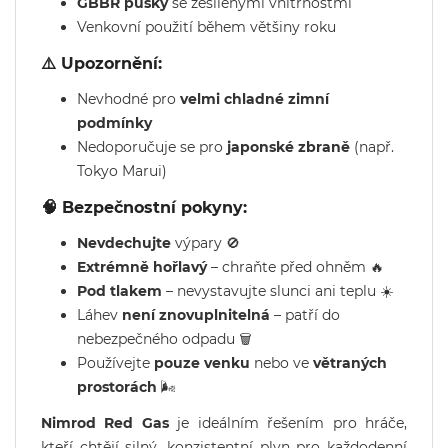
GBBR pušky
se zesílenými vnitřnostmi
Venkovní použití během většiny roku
⚠️ Upozornění:
Nevhodné pro
velmi chladné zimní
podmínky
Nedoporučuje se pro
japonské zbraně
(např.
Tokyo Marui)
🧠 Bezpečnostní pokyny:
Nevdechujte
výpary 🚫
Extrémně hořlavý
– chraňte před ohněm 🔥
Pod tlakem
– nevystavujte slunci ani teplu ☀️
Láhev
není znovuplnitelná
– patří do
nebezpečného odpadu 🗑️
Používejte
pouze venku
nebo ve
větraných
prostorách
🌬️
Nimrod Red Gas
je ideálním řešením pro hráče,
kteří chtějí silný, konzistentní plyn pro každodenní