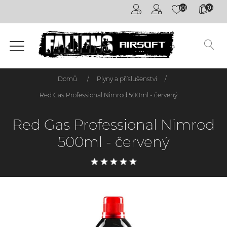
(0)
(0)
Airsoftové
kuličky
6mm
Airsoftové
Domů
/
Plyny a příslušenství
/
zbraně
Red Gas Professional Nimrod 500ml - červený
Výstroj
Red Gas Professional Nimrod
a
oblečení
500ml - červený
Granáty /
Pyrotechnika
Plyny a
příslušenství
Outdoorová