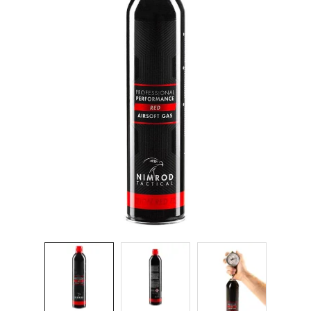
& Taktická
strava
Merch
3D
Tisk