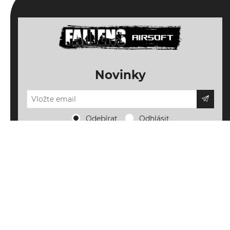
Novinky
Odebírat
Odhlásit
Důležité informace
Doprava, platba a vrácení
Novinky a inspirace
Napište nám
Nové produkty
Můj účet
O FALLENS AIRSOFT
Blog o airsoftu
Můj účet
Obchodní podmínky
Sledujte nás
Novinky z FALLENS AIRSOFT