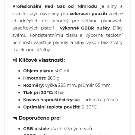
Profesionální Red Gas od Nimrodu
je silný a
stabilní plyn navržený pro
celoroční použití
včetně
chladnějších dní. Vhodný pro většinu plynových
airsoftových pistolí i
výkonné GBBR pušky
. Díky
svému konzistentnímu tlaku a výborné teplotní
účinnosti zajišťuje plynulý a silný výkon bez ztráty
trajektorie střelby.
💨 Klíčové vlastnosti:
Objem plynu:
500 ml
Hmotnost:
260 g
Rozměry:
výška 285 mm, průměr 65 mm
Tlak při 20 °C:
8 bar
Kovová napouštěcí tryska
– odolná a přesná
Optimální teplota použití:
5–30 °C
🔫 Doporučeno pro:
GBB pistole
všech běžných typů