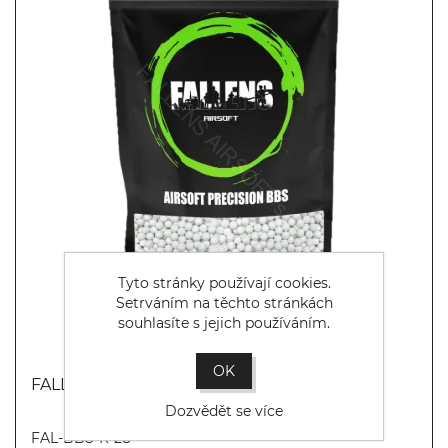
Tyto stránky používají cookies.
Setrváním na těchto stránkách
souhlasíte s jejich používáním.
OK
FALLENS AIRSOFT BBs 0.28g (3571bb)
Dozvědět se více
Koupit
FAL-BBS-R-28