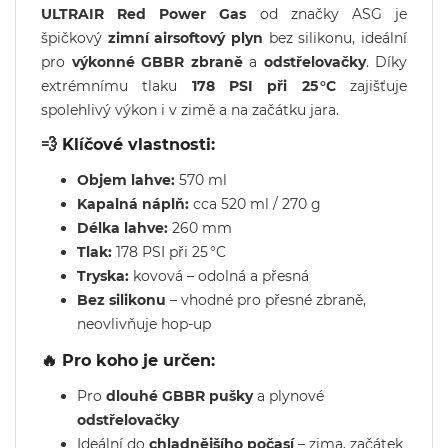
ULTRAIR Red Power Gas
od značky ASG je
špičkový
zimní airsoftový plyn
bez silikonu, ideální
pro
výkonné GBBR zbraně
a
odstřelovačky
. Díky
extrémnímu tlaku
178 PSI při 25 °C
zajišťuje
spolehlivý výkon i v zimě a na začátku jara.
💨 Klíčové vlastnosti:
Objem lahve:
570 ml
Kapalná náplň:
cca 520 ml / 270 g
Délka lahve:
260 mm
Tlak:
178 PSI při 25 °C
Tryska:
kovová – odolná a přesná
Bez silikonu
– vhodné pro přesné zbraně,
neovlivňuje hop-up
🔥 Pro koho je určen:
Pro
dlouhé GBBR pušky
a plynové
odstřelovačky
Ideální do
chladnějšího počasí
– zima, začátek