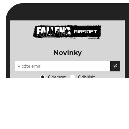
Novinky
Odebírat
Odhlásit
Důležité informace
Doprava, platba a vrácení
Novinky a inspirace
Napište nám
Nové produkty
Můj účet
O FALLENS AIRSOFT