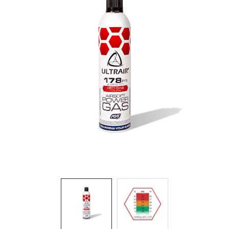
& Taktická
strava
Merch
3D
Tisk