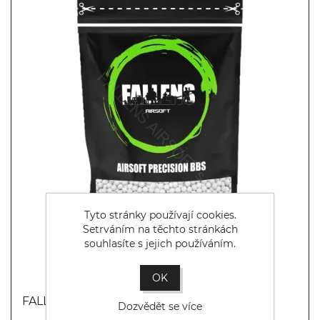
Tyto stránky používají cookies.
Setrváním na těchto stránkách
souhlasíte s jejich používáním.
OK
FALLENS AIRSOFT BIO BBs 0.28g (3571bb)
Dozvědět se více