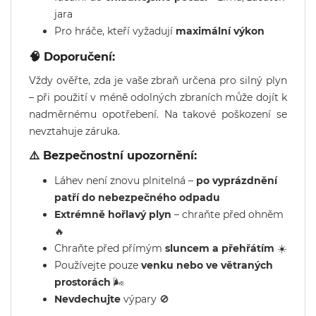
jara
Pro hráče, kteří vyžadují
maximální výkon
🧠 Doporučení:
Vždy ověřte, zda je vaše zbraň určena pro silný plyn
– při použití v méně odolných zbraních může dojít k
nadměrnému opotřebení. Na takové poškození se
nevztahuje záruka.
⚠️ Bezpečnostní upozornění:
Láhev není znovu plnitelná –
po vyprázdnění
patří do nebezpečného odpadu
Extrémně hořlavý plyn
– chraňte před ohněm
🔥
Chraňte před přímým
sluncem a přehřátím
☀️
Používejte pouze
venku nebo ve větraných
prostorách
🌬️
Nevdechujte
výpary 🚫