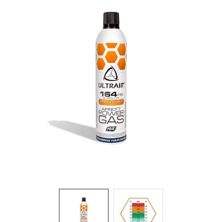
& Taktická
strava
Merch
3D
Tisk