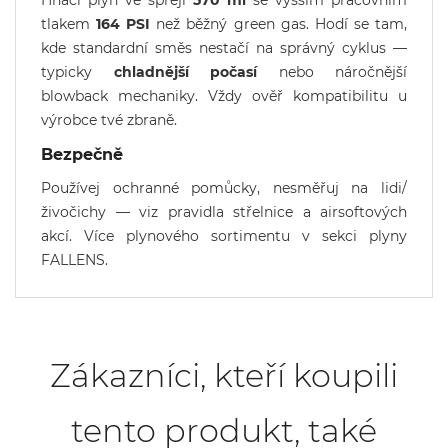
Hnací plyn ve spreji
570 ml
se vyšším pracovním
tlakem
164 PSI
než běžný green gas. Hodí se tam,
kde standardní směs nestačí na správný cyklus —
typicky
chladnější počasí
nebo náročnější
blowback mechaniky. Vždy ověř kompatibilitu u
výrobce tvé zbraně.
Bezpečně
Používej ochranné pomůcky, nesměřuj na lidi/
živočichy — viz pravidla střelnice a airsoftových
akcí. Více plynového sortimentu v sekci
plyny
FALLENS
.
Zákazníci, kteří koupili
tento produkt, také