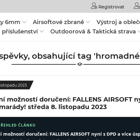
Registrovat
čky 6mm
Airsoftové zbraně
Výstroj a obleč
 příslušenství
Outdoorová & Taktická strava
íspěvky, obsahující tag 'hromadn
 listopadu 2023
ní možností doručení: FALLENS AIRSOFT ny
amarády!
středa 8. listopadu 2023
PŘEHLED ČLÁNKU
í možností doručení: FALLENS AIRSOFT nyní s DPD a více ús