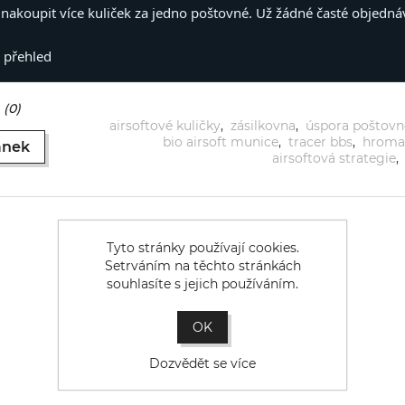
nakoupit více kuliček za jedno poštovné. Už žádné časté objedná
ý přehled
(0)
airsoftové kuličky
,
zásilkovna
,
úspora poštov
bio airsoft munice
,
tracer bbs
,
hroma
ánek
airsoftová strategie
,
Tyto stránky používají cookies.
Setrváním na těchto stránkách
souhlasíte s jejich používáním.
OK
Dozvědět se více