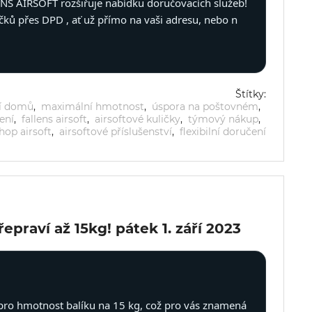
ENS AIRSOFT rozšiřuje nabídku doručovacích služeb!
ků přes DPD , ať už přímo na vaši adresu, nebo n
Štítky:
í domů
,
maximální hmotnost
,
úspora na poštovném
,
ení
,
fallens airsoft
,
airsoftové kuličky
,
týmový nákup
,
hop airsoft
,
airsoftové příslušenství
,
flexibilní doručení
epraví až 15kg!
pátek 1. září 2023
t pro hmotnost balíku na 15 kg, což pro vás znamená