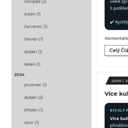
velké zp
listopad (2)
S potěše
srpen (1)
✔️ Rychl
červenec (1)
Komentáře 
červen (1)
Celý Čl
duben (1)
leden (1)
2024
pátek 1. z
prosinec (1)
Více ku
duben (2)
březen (1)
RYCHLÝ 
Více kul
únor (1)
přináším