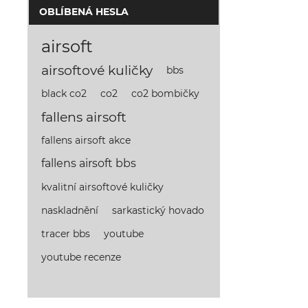
OBLÍBENÁ HESLA
airsoft
airsoftové kuličky
bbs
co2
co2 bombičky
black co2
fallens airsoft
fallens airsoft akce
fallens airsoft bbs
kvalitní airsoftové kuličky
naskladnění
sarkastický hovado
youtube
tracer bbs
youtube recenze