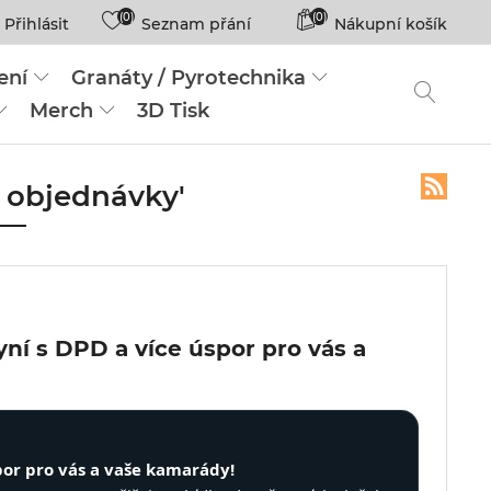
(0)
(0)
Přihlásit
Seznam přání
Nákupní košík
ení
Granáty / Pyrotechnika
Merch
3D Tisk
é objednávky'
ní s DPD a více úspor pro vás a
por pro vás a vaše kamarády!