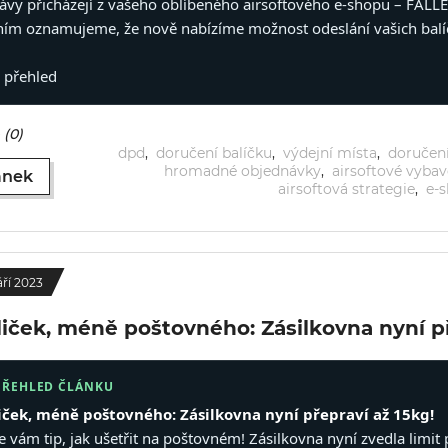
rávy přicházejí z vašeho oblíbeného airsoftového e-shopu – FALL
ním oznamujeme, že nově nabízíme možnost odeslání vašich balíč
ý přehled
(0)
dpd
,
doručení balíčku
,
výdejní místa
,
doručen
hromadné objednávky
,
airsoftové vybav
ánek
airsoftová strategie
,
e-s
áří 2023
liček, méně poštovného: Zásilkovna nyní př
PŘEHLED ČLÁNKU
iček, méně poštovného: Zásilkovna nyní přepraví až 15kg!
e vám tip, jak ušetřit na poštovném! Zásilkovna nyní zvedla limi