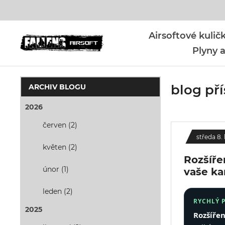
Airsoftové kuli
Plyny a
blog př
ARCHIV BLOGU
2026
červen (2)
středa 8.
květen (2)
Rozšíře
únor (1)
vaše k
leden (2)
RYCHLÝ 
2025
Rozšířen