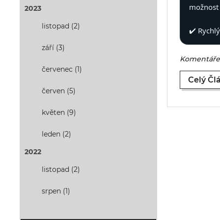
možnost 
2023
listopad (2)
✔️ Rychl
září (3)
Komentáře 
červenec (1)
Celý Čl
červen (5)
květen (9)
leden (2)
2022
listopad (2)
srpen (1)