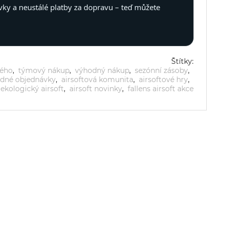
vky a neustálé platby za dopravu – teď můžete
Štítky:
ného
,
týmový nákup
,
výhodný nákup
,
sezónní zásoby
,
dné objednávky
,
airsoftová komunita
,
airsoftové hry
,
ekologický airsoft
,
airsoft novinky
,
fallens airsoft akce