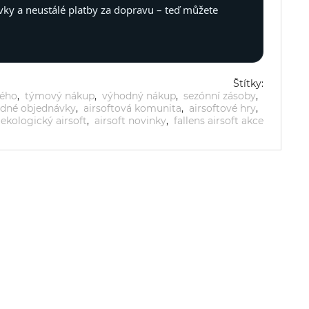
vky a neustálé platby za dopravu – teď můžete
Štítky:
ného
,
týmový nákup
,
výhodný nákup
,
sezónní zásoby
,
dné objednávky
,
airsoftová komunita
,
airsoftové hry
,
ekologický airsoft
,
airsoft novinky
,
fallens airsoft akce