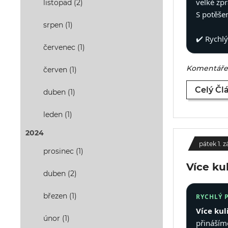
velké zp
listopad (2)
S potěše
srpen (1)
✔️ Rychl
červenec (1)
Komentáře 
červen (1)
Celý Čl
duben (1)
leden (1)
2024
pátek 1. z
prosinec (1)
Více ku
duben (2)
březen (1)
RYCHLÝ 
Více kul
únor (1)
přináším