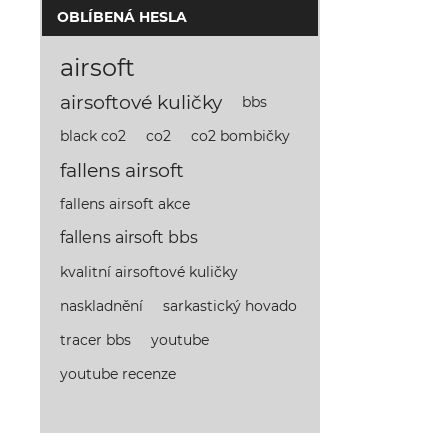
OBLÍBENÁ HESLA
airsoft
airsoftové kuličky
bbs
co2
co2 bombičky
black co2
fallens airsoft
fallens airsoft akce
fallens airsoft bbs
kvalitní airsoftové kuličky
naskladnění
sarkastický hovado
youtube
tracer bbs
youtube recenze