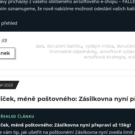
rávy přicházejí z vašeho oblíbeného airsoftového e-shopu – FALL
ním oznamujeme, že nově nabízíme možnost odeslání vašich balíč
ý přehled
(0)
dpd
,
doručení balíčku
,
výdejní místa
,
doručen
hromadné objednávky
,
airsoftové vybav
ánek
airsoftová strategie
,
e-s
áří 2023
liček, méně poštovného: Zásilkovna nyní př
PŘEHLED ČLÁNKU
iček, méně poštovného: Zásilkovna nyní přepraví až 15kg!
e vám tip, jak ušetřit na poštovném! Zásilkovna nyní zvedla limi