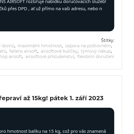
ENS AIRSOFT rozšiřuje nabídku doručovacích služeb!
ků přes DPD , ať už přímo na vaši adresu, nebo n
Štítky:
í domů
,
maximální hmotnost
,
úspora na poštovném
,
ení
,
fallens airsoft
,
airsoftové kuličky
,
týmový nákup
,
hop airsoft
,
airsoftové příslušenství
,
flexibilní doručení
epraví až 15kg!
pátek 1. září 2023
t pro hmotnost balíku na 15 kg, což pro vás znamená