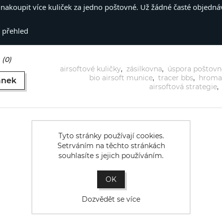
nakoupit více kuliček za jedno poštovné. Už žádné časté objedná
ý přehled
(0)
airsoftové kuličky
,
zásilkovna
,
úspora poštov
bio airsoft munice
,
tracer bbs
,
hroma
ánek
airsoftová strategie
,
Tyto stránky používají cookies.
Setrváním na těchto stránkách
souhlasíte s jejich používáním.
OK
Dozvědět se více