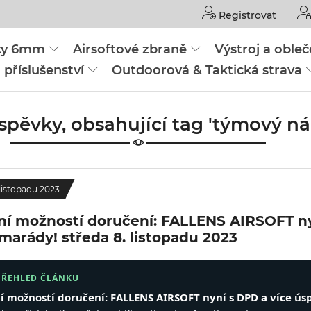
Registrovat
čky 6mm
Airsoftové zbraně
Výstroj a obleč
 příslušenství
Outdoorová & Taktická strava
íspěvky, obsahující tag 'týmový n
 listopadu 2023
ní možností doručení: FALLENS AIRSOFT ny
amarády!
středa 8. listopadu 2023
PŘEHLED ČLÁNKU
í možností doručení: FALLENS AIRSOFT nyní s DPD a více ús