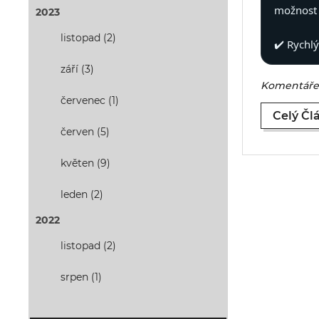
možnost 
2023
listopad (2)
✔️ Rychl
září (3)
Komentáře 
červenec (1)
Celý Čl
červen (5)
květen (9)
leden (2)
2022
listopad (2)
srpen (1)