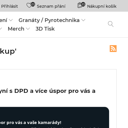
(0)
(0)
Přihlásit
Seznam přání
Nákupní košík
ení
Granáty / Pyrotechnika
Merch
3D Tisk
ákup'
ní s DPD a více úspor pro vás a
por pro vás a vaše kamarády!