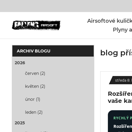
Airsoftové kuli
Plyny a
blog př
ARCHIV BLOGU
2026
červen (2)
středa 8.
květen (2)
Rozšíře
únor (1)
vaše k
leden (2)
RYCHLÝ 
2025
Rozšířen